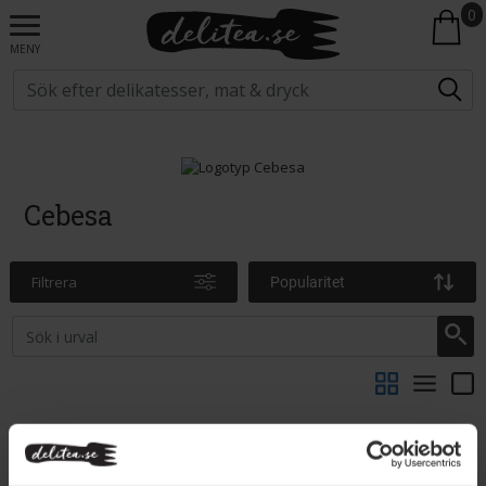
0
MENY
Cebesa
Filtrera
Popularitet