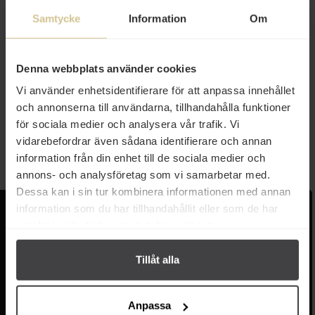
Samtycke
Information
Om
65 kr
Denna webbplats använder cookies
Vi använder enhetsidentifierare för att anpassa innehållet
Bläckfiskbläck 4x4g/16g
och annonserna till användarna, tillhandahålla funktioner
för sociala medier och analysera vår trafik. Vi
Köp
vidarebefordrar även sådana identifierare och annan
information från din enhet till de sociala medier och
annons- och analysföretag som vi samarbetar med.
Dessa kan i sin tur kombinera informationen med annan
information som du har tillhandahållit eller som de har
Kundservice
Populära länkar
samlat in när du har använt deras tjänster.
Kontakta oss
Monin
Vanliga frågor
Lyxkonserver
Tillåt alla
Frakt och leverans
Pasta
Betalning
Olivolja
Köpvillkor
Kaffe & Te
Anpassa