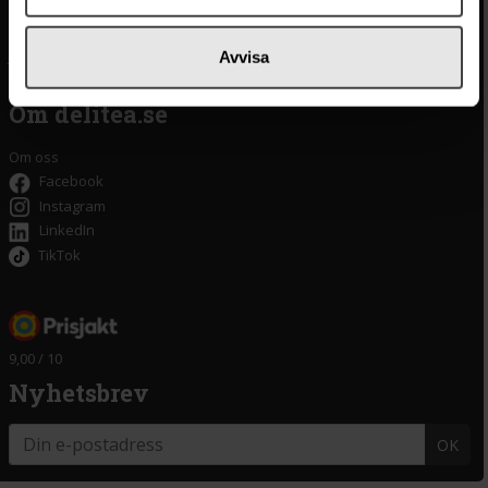
Integritetspolicy
Oliver
Cookieinställningar
Pistagekräm
Jobba hos oss
Press
/
Länkar
Avvisa
Tillgänglighet
Om delitea.se
Om oss
Facebook
Instagram
LinkedIn
TikTok
9,00 / 10
Nyhetsbrev
OK