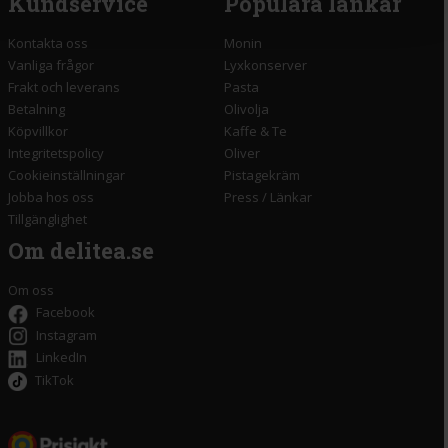
Kundservice
Populära länkar
Kontakta oss
Monin
Vanliga frågor
Lyxkonserver
Frakt och leverans
Pasta
Betalning
Olivolja
Köpvillkor
Kaffe & Te
Integritetspolicy
Oliver
Cookieinställningar
Pistagekräm
Jobba hos oss
Press
/
Länkar
Tillgänglighet
Om delitea.se
Om oss
Facebook
Instagram
LinkedIn
TikTok