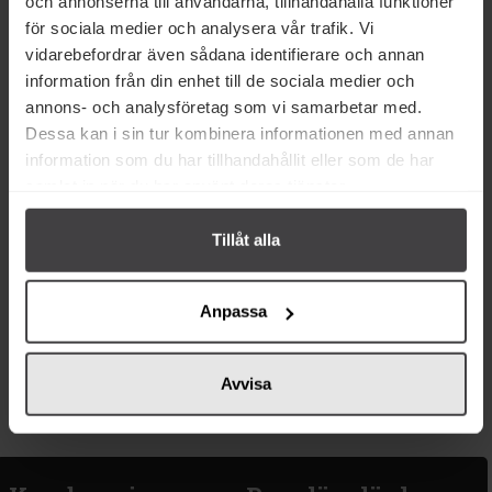
och annonserna till användarna, tillhandahålla funktioner
Köp
Köp
för sociala medier och analysera vår trafik. Vi
vidarebefordrar även sådana identifierare och annan
information från din enhet till de sociala medier och
annons- och analysföretag som vi samarbetar med.
Dessa kan i sin tur kombinera informationen med annan
information som du har tillhandahållit eller som de har
samlat in när du har använt deras tjänster.
Tillåt alla
65 kr
Cape Herb & Spice Chilli
Anpassa
Chipotle 80g
Köp
Avvisa