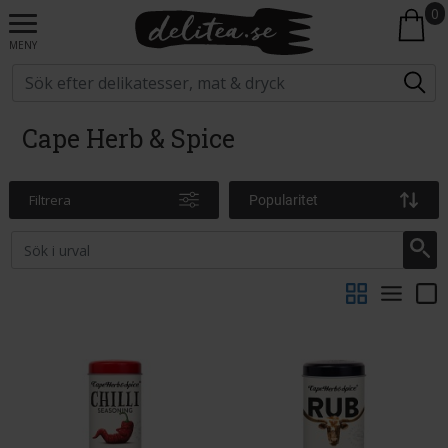
0
MENY
Cape Herb & Spice
Filtrera
Popularitet