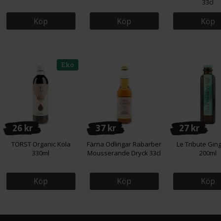
33cl
Köp
Köp
Köp
Eko
26 kr
37 kr
27 kr
TÖRST Organic Kola
Färna Odlingar Rabarber
Le Tribute Gin
330ml
Mousserande Dryck 33cl
200ml
Köp
Köp
Köp