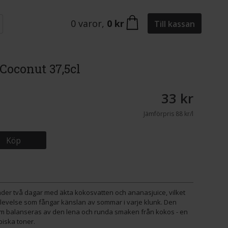
0
varor
,
0 kr
Till kassan
Coconut 37,5cl
33 kr
Jämförpris
88 kr/l
Köp
er två dagar med äkta kokosvatten och ananasjuice, vilket
levelse som fångar känslan av sommar i varje klunk. Den
m balanseras av den lena och runda smaken från kokos - en
piska toner.