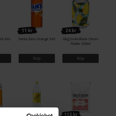
11 kr
24 kr
rk 33cl
Fanta Zero Orange 33cl
Gbg Soda Blask Citron-
Fläder 330ml
Köp
Köp
27 kr
113 kr