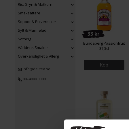
Ris, Gryn & Matkorn
Smaksättare
Soppor & Pulvermixer
Sylt & Marmelad
33 kr
Sötning
Bundaberg Passionfruit
Världens Smaker
37,5cl
Överkänslighet & Allergi
Köp
info@delitea.se
08–4089 3300
236 kr