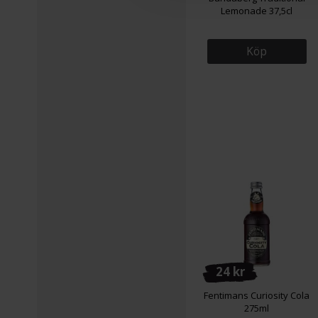
Lemonade 37,5cl
Köp
24 kr
Fentimans Curiosity Cola
275ml