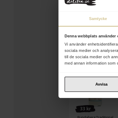
Sandberg Ananas &
Kokos Cordial 500ml
Samtycke
Köp
Denna webbplats använder 
Vi använder enhetsidentifierar
sociala medier och analysera 
till de sociala medier och a
med annan information som du 
Avvisa
33 kr
Bundaberg Traditional