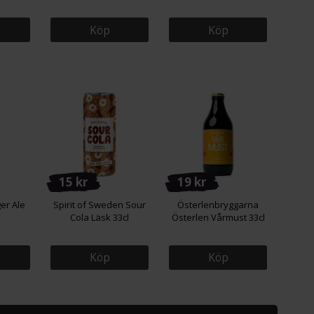
Köp
Köp
15 kr
19 kr
ger Ale
Spirit of Sweden Sour
Österlenbryggarna
Cola Läsk 33cl
Österlen Vårmust 33cl
Köp
Köp