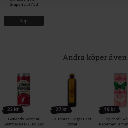
Grapefruit 37,5cl
Köp
Andra köper även
23 kr
27 kr
19 kr
Gotlands Salmbär
Le Tribute Ginger Beer
Spirit of Sw
Salmbärsläsk Burk 33cl
200ml
Rabarber Lemon