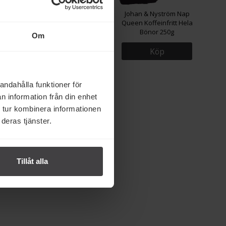
onfisk i
Schweppes Indian Tonic
Johan & Nyström Nap
ål 120g
Drinkmixer PET 1,5L
Queen Koffeinfritt Hela
Bönor 250g
Om
Köp
Köp
andahålla funktioner för
n information från din enhet
 tur kombinera informationen
rke
deras tjänster.
Tillåt alla