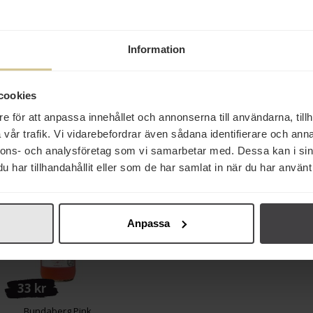
Spicefield Kokosmjölk
Bundaberg Ginger Beer
Santa Catarina T
18% 400ml
37,5cl
Olivolja & Fänk
Information
Köp
Köp
Köp
cookies
e för att anpassa innehållet och annonserna till användarna, tillh
vår trafik. Vi vidarebefordrar även sådana identifierare och anna
nnons- och analysföretag som vi samarbetar med. Dessa kan i sin
Från samma varumä
har tillhandahållit eller som de har samlat in när du har använt 
Anpassa
33 kr
Bundaberg Pink