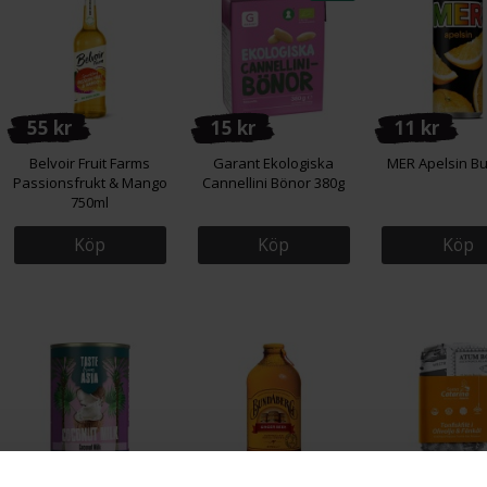
55 kr
15 kr
11 kr
Belvoir Fruit Farms
Garant Ekologiska
MER Apelsin Bu
Passionsfrukt & Mango
Cannellini Bönor 380g
750ml
Köp
Köp
Köp
18 kr
33 kr
65 kr