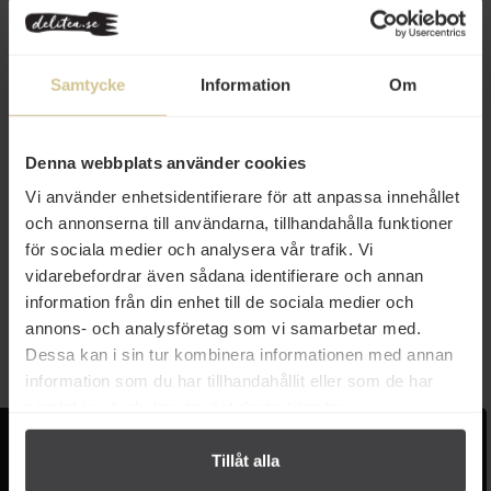
Samtycke
Information
Om
Denna webbplats använder cookies
Vi använder enhetsidentifierare för att anpassa innehållet
18 kr
och annonserna till användarna, tillhandahålla funktioner
för sociala medier och analysera vår trafik. Vi
Brooklyn Special Effects 0,4%
33cl
vidarebefordrar även sådana identifierare och annan
information från din enhet till de sociala medier och
annons- och analysföretag som vi samarbetar med.
Köp
Dessa kan i sin tur kombinera informationen med annan
information som du har tillhandahållit eller som de har
samlat in när du har använt deras tjänster.
Kundservice
Populära länkar
Tillåt alla
Kontakta oss
Monin