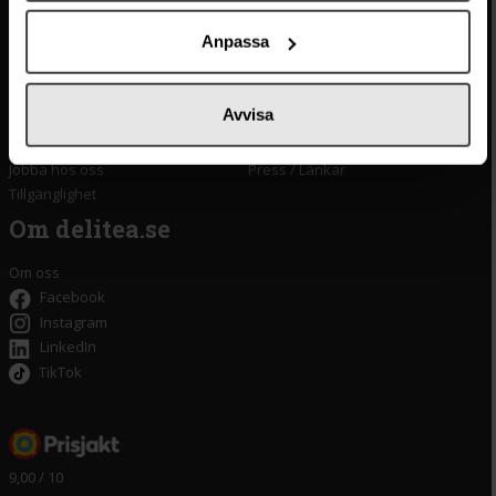
Vanliga frågor
Lyxkonserver
Anpassa
Frakt och leverans
Pasta
Betalning
Olivolja
Köpvillkor
Kaffe & Te
Avvisa
Integritetspolicy
Oliver
Cookieinställningar
Pistagekräm
Jobba hos oss
Press
/
Länkar
Tillgänglighet
Om delitea.se
Om oss
Facebook
Instagram
LinkedIn
TikTok
9,00 / 10