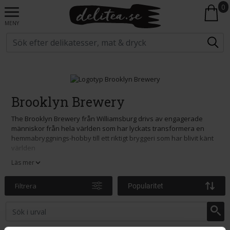
0
MENY
Brooklyn Brewery
The Brooklyn Brewery från Williamsburg drivs av engagerade
människor från hela världen som har lyckats transformera en
hemmabryggnings-hobby till ett riktigt bryggeri som har blivit känt
världen
Läs mer
Filtrera
Popularitet