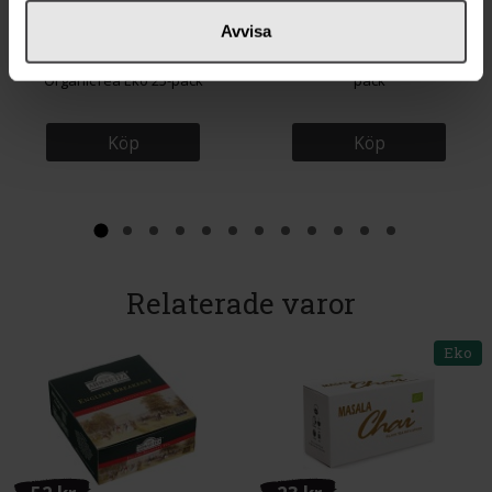
65 kr
65 kr
Avvisa
Bradley's Golden Chai
Joe's Tea Co The Berry Best 15-
OrganicTea Eko 25-pack
pack
Köp
Köp
Relaterade varor
Eko