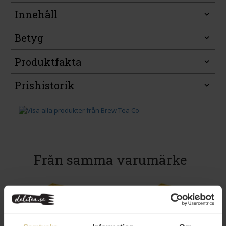
Innehåll
Betyg
Produktfakta
Prishistorik
Från samma varumärke