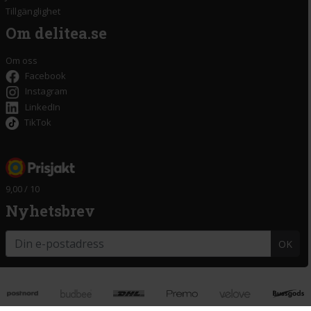
Tillgänglighet
Om delitea.se
Om oss
Facebook
Instagram
LinkedIn
TikTok
9,00 / 10
Nyhetsbrev
OK