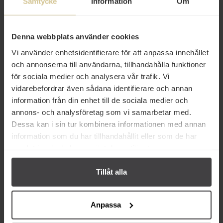
Samtycke
Information
Om
80 kr
80 kr
Denna webbplats använder cookies
Brew Tea Co English Breakfast
Brew Tea Co English Breakfast
Tea Löste 113g
Tea 15 tepåsar
Vi använder enhetsidentifierare för att anpassa innehållet
och annonserna till användarna, tillhandahålla funktioner
Köp
Köp
för sociala medier och analysera vår trafik. Vi
vidarebefordrar även sådana identifierare och annan
information från din enhet till de sociala medier och
annons- och analysföretag som vi samarbetar med.
Dessa kan i sin tur kombinera informationen med annan
information som du har tillhandahållit eller som de har
Andra köper även
samlat in när du har använt deras tjänster.
Eko
Tillåt alla
Anpassa