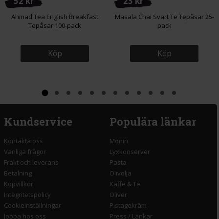
52 kr
23 kr
Ahmad Tea English Breakfast
Masala Chai Svart Te Tepåsar 25-
Tepåsar 100-pack
pack
Köp
Köp
Kundservice
Populära länkar
Kontakta oss
Monin
Vanliga frågor
Lyxkonserver
Frakt och leverans
Pasta
Betalning
Olivolja
Köpvillkor
Kaffe & Te
Integritetspolicy
Oliver
Cookieinställningar
Pistagekräm
Jobba hos oss
Press
/
Länkar