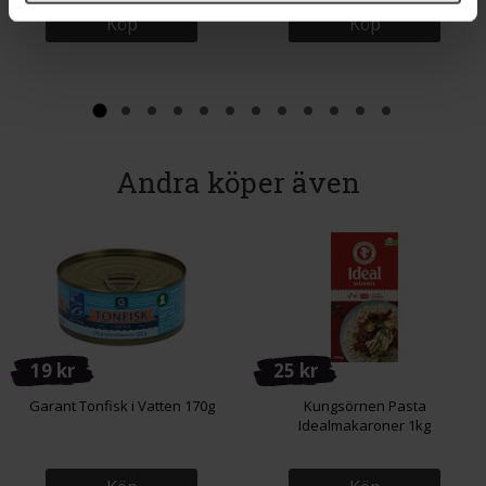
Köp
Köp
Andra köper även
19 kr
25 kr
Garant Tonfisk i Vatten 170g
Kungsörnen Pasta
Idealmakaroner 1kg