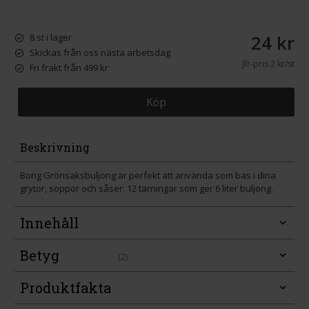
24 kr
8 st i lager
Skickas från oss nästa arbetsdag
Jfr-pris
2 kr/st
Fri frakt från 499 kr
Köp
Beskrivning
Bong Grönsaksbuljong är perfekt att använda som bas i dina
grytor, soppor och såser. 12 tärningar som ger 6 liter buljong.
Innehåll
Betyg
(2)
Produktfakta