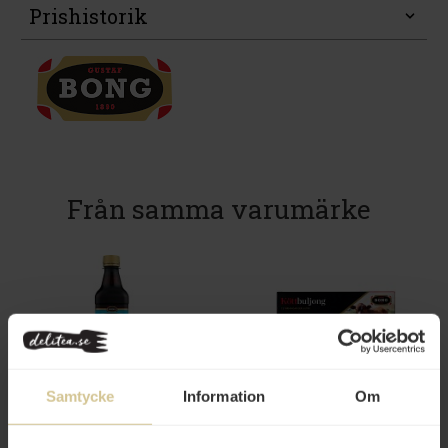
Prishistorik
Från samma varumärke
109 kr
24 kr
Samtycke
Information
Om
Bong Touch of Taste Kalvfond
Bong Köttbuljong 12-pack
500ml