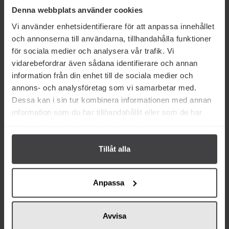
Denna webbplats använder cookies
Köp
Köp
Vi använder enhetsidentifierare för att anpassa innehållet
och annonserna till användarna, tillhandahålla funktioner
för sociala medier och analysera vår trafik. Vi
vidarebefordrar även sådana identifierare och annan
information från din enhet till de sociala medier och
annons- och analysföretag som vi samarbetar med.
Relaterade varor
Dessa kan i sin tur kombinera informationen med annan
information som du har tillhandahållit eller som de har
samlat in när du har använt deras tjänster.
Tillåt alla
Anpassa
24 kr
122 kr
Knorr Buljongtärning
Salsus Grönsaksbuljong 1L
Grönsaksbuljong 12x10g
Avvisa