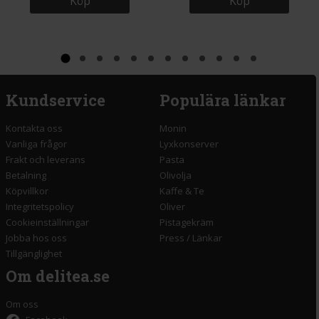
Köp
Köp
Kundservice
Populära länkar
Kontakta oss
Monin
Vanliga frågor
Lyxkonserver
Frakt och leverans
Pasta
Betalning
Olivolja
Köpvillkor
Kaffe & Te
Integritetspolicy
Oliver
Cookieinställningar
Pistagekräm
Jobba hos oss
Press
/
Länkar
Tillgänglighet
Om delitea.se
Om oss