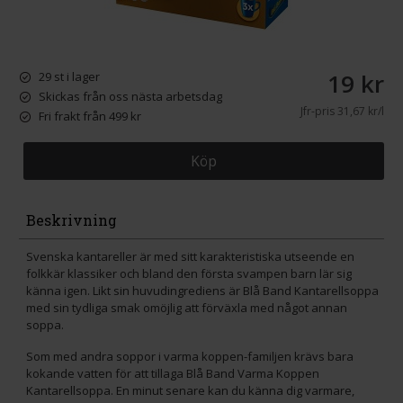
19 kr
29 st i lager
Skickas från oss nästa arbetsdag
Jfr-pris
31,67 kr/l
Fri frakt från 499 kr
Köp
Beskrivning
Svenska kantareller är med sitt karakteristiska utseende en
folkkär klassiker och bland den första svampen barn lär sig
känna igen. Likt sin huvudingrediens är Blå Band Kantarellsoppa
med sin tydliga smak omöjlig att förväxla med något annan
soppa.
Som med andra soppor i varma koppen-familjen krävs bara
kokande vatten för att tillaga Blå Band Varma Koppen
Kantarellsoppa. En minut senare kan du känna dig varmare,