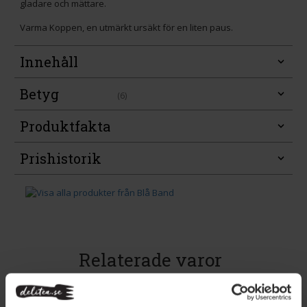
gladare och mättare.
Varma Koppen, en utmärkt ursäkt för en liten paus.
Innehåll
Betyg
(6)
Produktfakta
Prishistorik
Relaterade varor