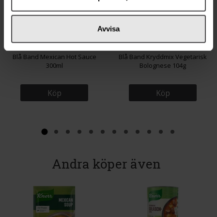
Avvisa
27 kr
27 kr
Blå Band Mexican Hot Sauce
Blå Band Kryddmix Vegetarisk
300ml
Bolognese 104g
Köp
Köp
Andra köper även