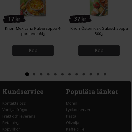
17 kr
37 kr
Knorr Mexicana Pulversoppa 4-
Knorr Österrikisk Gulaschsoppa
portioner 64g
500g
Köp
Köp
Kundservice
Populära länkar
Kontakta oss
Monin
Vanliga frågor
Lyxkonserver
Frakt och leverans
Pasta
Betalning
Olivolja
Köpvillkor
Kaffe & Te