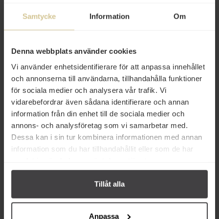
Samtycke
Information
Om
21 kr
19 kr
Denna webbplats använder cookies
Vi använder enhetsidentifierare för att anpassa innehållet
Blå Band Kantarellsoppa Pulver
Blå Band Varma Koppen
69g
Sparrissoppa 3x2dl
och annonserna till användarna, tillhandahålla funktioner
för sociala medier och analysera vår trafik. Vi
vidarebefordrar även sådana identifierare och annan
Köp
Köp
information från din enhet till de sociala medier och
annons- och analysföretag som vi samarbetar med.
Dessa kan i sin tur kombinera informationen med annan
information som du har tillhandahållit eller som de har
samlat in när du har använt deras tjänster.
Från samma varumärke
Tillåt alla
Anpassa