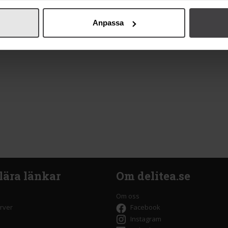
Anpassa
lära länkar
Om delitea.se
Om oss
rver
Facebook
Instagram