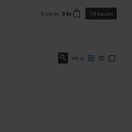
0
varor
,
0 kr
Till kassan
Välj vy: