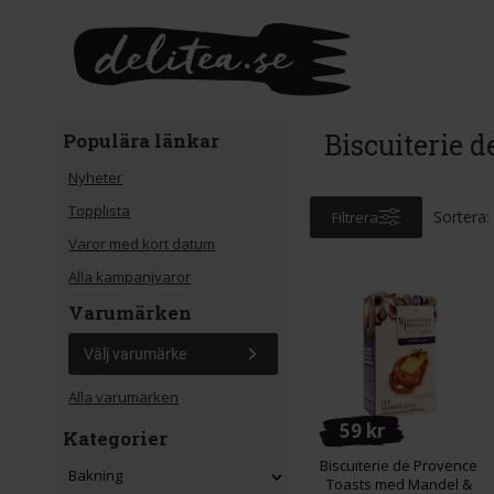
Gå till huvudinnehåll
Biscuiterie 
Populära länkar
Nyheter
Topplista
Sortera:
Filtrera
Varor med kort datum
Alla kampanjvaror
Varumärken
Välj varumärke
Alla varumärken
59 kr
Kategorier
Biscuiterie de Provence
Bakning
Toasts med Mandel &