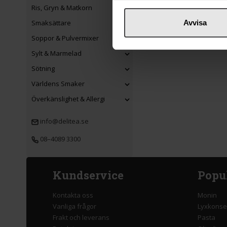
Ris, Gryn & Matkorn
Smaksättare
Avvisa
Soppor & Pulvermixer
Sylt & Marmelad
Sötning
Världens Smaker
Överkänslighet & Allergi
info@delitea.se
08–4089 3300
Kundservice
Popu
Kontakta oss
Monin
Vanliga frågor
Lyxkonse
Frakt och leverans
Pasta