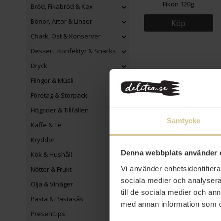
Fikon 120g
Bröd, Fikabröd & Kex
Bönor, Ärtor & Linser
Köp
Chark, Ost & Konserver
Dessert, Konfektyr & Snacks
Dryck
Flingor & Müsli
Företag & Storpack
Högtider & Tillfällen
Samtycke
Kaffe & Te
Kryddor
Denna webbplats använder 
Kök & Hushåll
Vi använder enhetsidentifierar
Nötter & Frukt
sociala medier och analysera 
Olja & Vinäger
till de sociala medier och a
Pasta & Pastasås
med annan information som du 
Presenttips