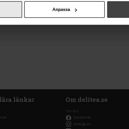
Anpassa
lära länkar
Om delitea.se
Om oss
rver
Facebook
Instagram