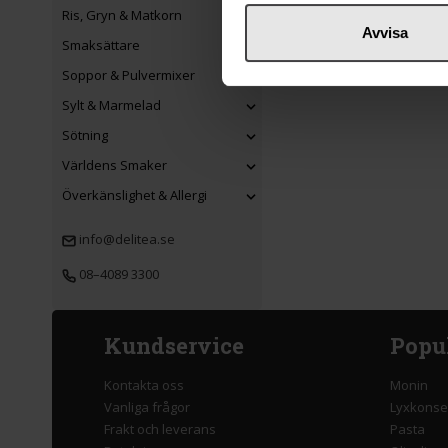
Ris, Gryn & Matkorn
Avvisa
Smaksättare
Soppor & Pulvermixer
Sylt & Marmelad
Sötning
Världens Smaker
Överkänslighet & Allergi
info@delitea.se
08–4089 3300
Kundservice
Popu
Kontakta oss
Monin
Vanliga frågor
Lyxkonse
Frakt och leverans
Pasta