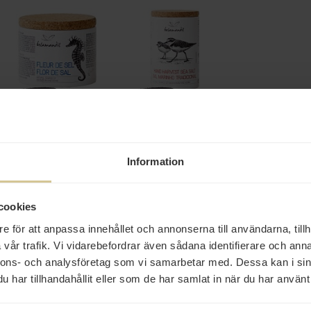
99 kr
95 kr
Belamandil Flor de Sal
Belamandil
125g
Handskördat Grovsalt
500g
Information
Mer info
Mer info
cookies
e för att anpassa innehållet och annonserna till användarna, tillh
vår trafik. Vi vidarebefordrar även sådana identifierare och anna
nnons- och analysföretag som vi samarbetar med. Dessa kan i sin
har tillhandahållit eller som de har samlat in när du har använt 