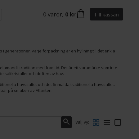
0
varor
,
0 kr
Till kassan
i generationer. Varje förpackning är en hyllning till det enkla
lamandil tradition med framtid. Det är ett varumärke som inte
e saltkristaller och doften av hav.
itionella havssaltet och det finmalda traditionella havssaltet.
n bär på smaken av Atlanten.
Välj vy: