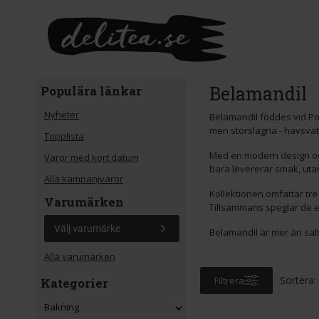
Gå till huvudinnehåll
Belamandil
Populära länkar
Nyheter
Belamandil föddes vid Por
men storslagna - havsvat
Topplista
Med en modern design och
Varor med kort datum
bara levererar smak, utan
Alla kampanjvaror
Kollektionen omfattar tre 
Varumärken
Tillsammans speglar de e
Välj varumärke
Belamandil är mer än salt
Alla varumärken
Sortera:
Filtrera
Kategorier
Bakning