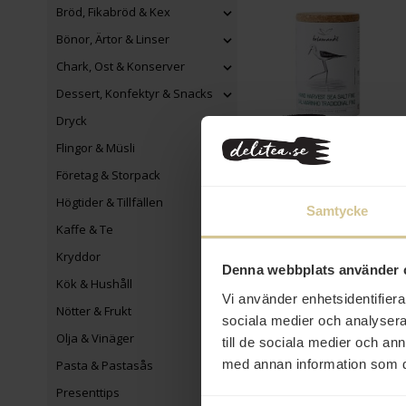
Bröd, Fikabröd & Kex
Bönor, Ärtor & Linser
Chark, Ost & Konserver
Dessert, Konfektyr & Snacks
Dryck
99 kr
Flingor & Müsli
Belamandil
Handskördat Strösalt
Företag & Storpack
400g
Högtider & Tillfällen
Samtycke
Mer info
Kaffe & Te
Kryddor
Denna webbplats använder 
Kök & Hushåll
Vi använder enhetsidentifierar
Nötter & Frukt
sociala medier och analysera 
Olja & Vinäger
till de sociala medier och a
med annan information som du 
Pasta & Pastasås
Presenttips