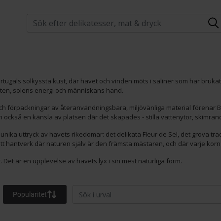
tugals solkyssta kust, där havet och vinden möts i saliner som har brukats 
ten, solens energi och människans hand.
 förpackningar av återanvändningsbara, miljövänliga material förenar Be
 också en känsla av platsen där det skapades - stilla vattenytor, skimrand
unika uttryck av havets rikedomar: det delikata Fleur de Sel, det grova trad
tt hantverk där naturen själv är den främsta mästaren, och där varje kor
. Det är en upplevelse av havets lyx i sin mest naturliga form.
Popularitet