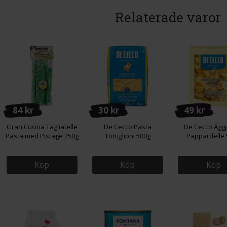
Relaterade varor
84 kr
30 kr
49 kr
Gran Cucina Tagliatelle
De Cecco Pasta
De Cecco Ägg
Pasta med Pistage 250g
Tortiglioni 500g
Pappardelle 
Köp
Köp
Köp