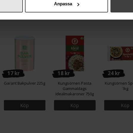
Anpassa
Köp
Köp
Köp
17 kr
18 kr
24 kr
Garant Bakpulver 225g
Kungsörnen Pasta
Kungsörnen Sp
Gammaldags
1kg
Idealmakaroner 750g
Köp
Köp
Köp