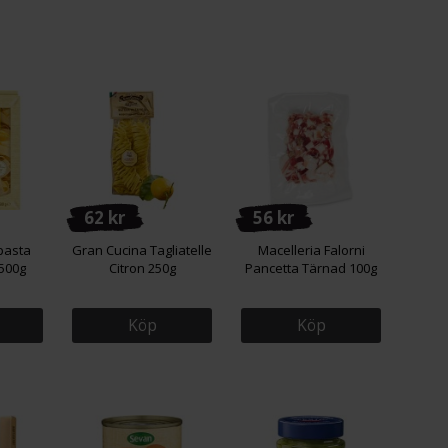
62 kr
56 kr
pasta
Gran Cucina Tagliatelle
Macelleria Falorni
500g
Citron 250g
Pancetta Tärnad 100g
Köp
Köp