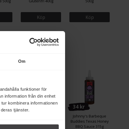
e 500g
Glutenfri 400g
500g
Köp
Köp
Om
andahålla funktioner för
n information från din enhet
 tur kombinera informationen
35 kr
34 kr
deras tjänster.
apadums
Törsleff's
Johnny's Barbeque
Karamelliserad Mjölk
Buddies Texas Honey
397g
BBQ Sauce 315g