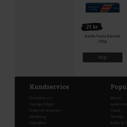
21 kr
Barilla Pasta Bavette
500g
Köp
Kundservice
Popu
Kontakta oss
Monin
Vanliga frågor
Lyxkonse
Frakt och leverans
Pasta
Betalning
Olivolja
Köpvillkor
Kaffe & T