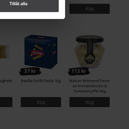
Tillåt alla
Köp
Köp
37 kr
113 kr
aghetti
Barilla Fusilli Pasta 1kg
Maison Brémond Pesto
av Kronärtskocka &
Sommartryffel 90g
Köp
Köp