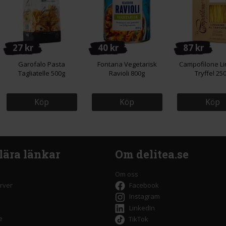
27 kr
40 kr
87 kr
Garofalo Pasta
Fontana Vegetarisk
Campofilone Li
Tagliatelle 500g
Ravioli 800g
Tryffel 25
Köp
Köp
Köp
lära länkar
Om delitea.se
Om oss
rver
Facebook
Instagram
LinkedIn
e
TikTok