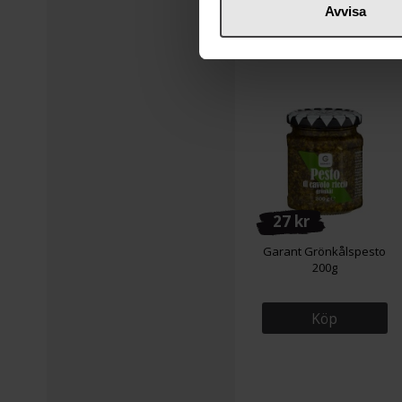
Avvisa
Köp
27 kr
Garant Grönkålspesto
200g
Köp