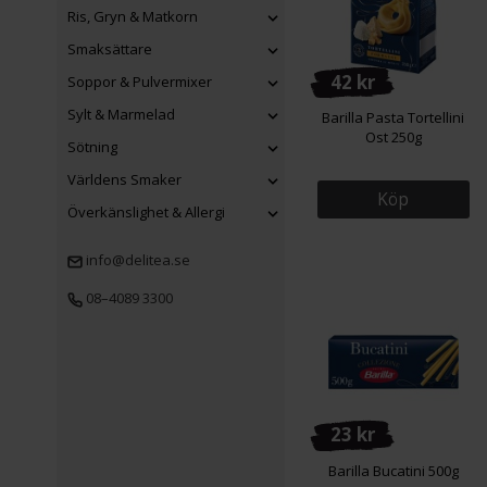
Ris, Gryn & Matkorn
Smaksättare
42 kr
Soppor & Pulvermixer
Sylt & Marmelad
Barilla Pasta Tortellini
Ost 250g
Sötning
Världens Smaker
Köp
Överkänslighet & Allergi
info@delitea.se
08–4089 3300
23 kr
Barilla Bucatini 500g