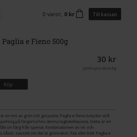
0
varor
,
0 kr
Till kassan
e Paglia e Fieno 500g
30 kr
Jämförpris
60 kr/kg
Köp
a är en mix av grön och gul pasta. Paglia e Fieno betyder strå
anspelning på färgerna hos denna tagliatellepasta. Detta är en
tt sin färg från spenat. Kombinationen av vit- och
v såser, oavsett om det är grönsaker, fisk eller kött. Paglia e