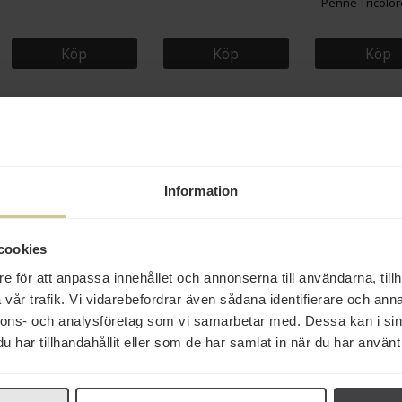
Penne Tricolor
Köp
Köp
Köp
Andra köper även
Information
cookies
e för att anpassa innehållet och annonserna till användarna, tillh
vår trafik. Vi vidarebefordrar även sådana identifierare och anna
nnons- och analysföretag som vi samarbetar med. Dessa kan i sin
104 kr
35 kr
33 kr
har tillhandahållit eller som de har samlat in när du har använt 
Malaco Pick & Mix
Barilla Torsades
Santa Maria P
Skumkantareller 938g
Girandole 1kg
110g