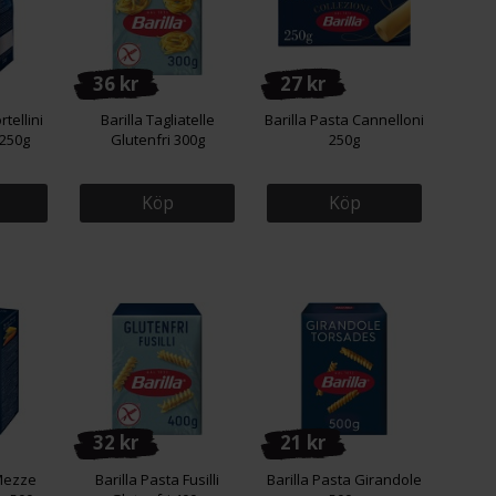
36 kr
27 kr
rtellini
Barilla Tagliatelle
Barilla Pasta Cannelloni
 250g
Glutenfri 300g
250g
Köp
Köp
32 kr
21 kr
 Mezze
Barilla Pasta Fusilli
Barilla Pasta Girandole