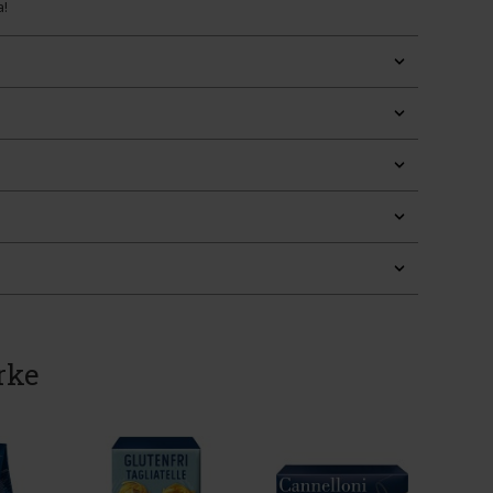
a!
rke