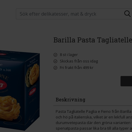
Barilla Pasta Tagliatell
8 st i lager
Skickas från oss idag
Fri frakt från 499 kr
Beskrivning
Pasta Tagliatelle Paglia e Fieno från Barill
och hö på italienska, vilket är en lekfull 
durumvetepasta där den gröna varianten få
spenatpasta passar lika bra till alla typer a