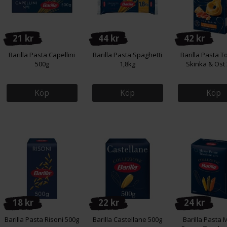
21 kr
44 kr
42 kr
Barilla Pasta Capellini
Barilla Pasta Spaghetti
Barilla Pasta To
500g
1,8kg
Skinka & Ost
Köp
Köp
Köp
18 kr
22 kr
24 kr
Barilla Pasta Risoni 500g
Barilla Castellane 500g
Barilla Pasta