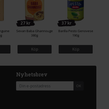
27 kr
37 kr
nguine
Sevan Baba Ghannouge
Barilla Pesto Genovese
0g
380g
190g
Köp
Köp
Nyhetsbrev
OK