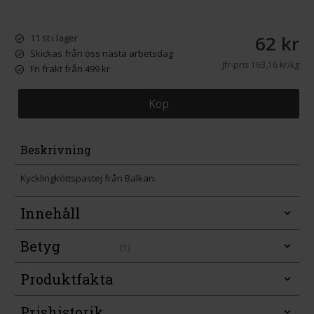
62 kr
11 st i lager
Skickas från oss nästa arbetsdag
Jfr-pris
163,16 kr/kg
Fri frakt från 499 kr
Köp
Beskrivning
Kycklingköttspastej från Balkan.
Innehåll
Betyg
(1)
Produktfakta
Prishistorik