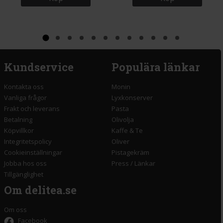
Kundservice
Populära länkar
Kontakta oss
Monin
Vanliga frågor
Lyxkonserver
Frakt och leverans
Pasta
Betalning
Olivolja
Köpvillkor
Kaffe & Te
Integritetspolicy
Oliver
Cookieinställningar
Pistagekräm
Jobba hos oss
Press
/
Länkar
Tillgänglighet
Om delitea.se
Om oss
Facebook