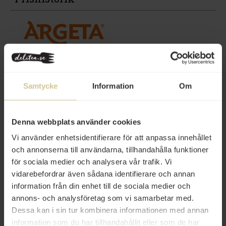
Samtycke
Information
Om
Relaterade varor
Denna webbplats använder cookies
Vi använder enhetsidentifierare för att anpassa innehållet
och annonserna till användarna, tillhandahålla funktioner
för sociala medier och analysera vår trafik. Vi
vidarebefordrar även sådana identifierare och annan
33 kr
18 kr
information från din enhet till de sociala medier och
Plivit Delikatessgurka Cornichons
Argeta Kycklingpastej Original 95g
annons- och analysföretag som vi samarbetar med.
650g
Dessa kan i sin tur kombinera informationen med annan
information som du har tillhandahållit eller som de har