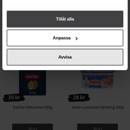
Köp
Köp
samlat in när du har använt deras tjänster.
Tillåt alla
Anpassa
Andra köper även
Avvisa
30 kr
28 kr
Barilla Fettuccine 500g
Zwan Luncheon Kyckling 200g
Köp
Köp