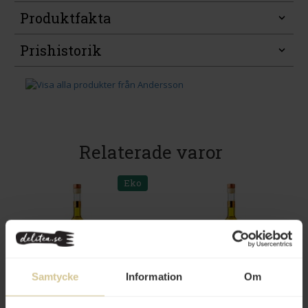
Produktfakta
Prishistorik
Relaterade varor
Eko
75 kr
75 kr
Samtycke
Information
Om
Andersson Rapsolja Ekologisk
Andersson Rapsolja Vitlök &
200ml
Timjan 100ml