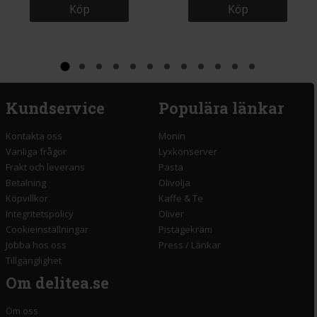
Köp
Köp
Kundservice
Populära länkar
Kontakta oss
Monin
Vanliga frågor
Lyxkonserver
Frakt och leverans
Pasta
Betalning
Olivolja
Köpvillkor
Kaffe & Te
Integritetspolicy
Oliver
Cookieinställningar
Pistagekräm
Jobba hos oss
Press
/
Länkar
Tillgänglighet
Om delitea.se
Om oss