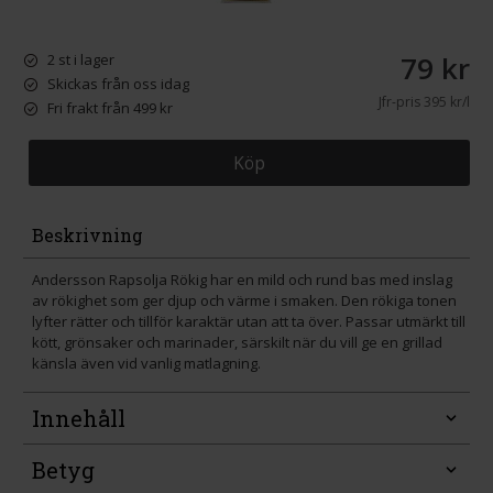
79 kr
2 st i lager
Skickas från oss idag
Jfr-pris
395 kr/l
Fri frakt från 499 kr
Köp
Beskrivning
Andersson Rapsolja Rökig har en mild och rund bas med inslag
av rökighet som ger djup och värme i smaken. Den rökiga tonen
lyfter rätter och tillför karaktär utan att ta över. Passar utmärkt till
kött, grönsaker och marinader, särskilt när du vill ge en grillad
känsla även vid vanlig matlagning.
Innehåll
Betyg