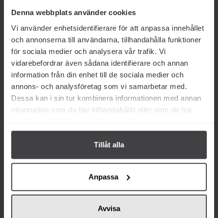
Denna webbplats använder cookies
Köp
Köp
Vi använder enhetsidentifierare för att anpassa innehållet
och annonserna till användarna, tillhandahålla funktioner
för sociala medier och analysera vår trafik. Vi
vidarebefordrar även sådana identifierare och annan
information från din enhet till de sociala medier och
annons- och analysföretag som vi samarbetar med.
Från samma varumärke
Dessa kan i sin tur kombinera informationen med annan
information som du har tillhandahållit eller som de har
samlat in när du har använt deras tjänster.
Tillåt alla
Anpassa
32 kr
32 kr
Andersson Senap med
Andersson Senap med Tryffel
Pepparrot 150g
150g
Avvisa