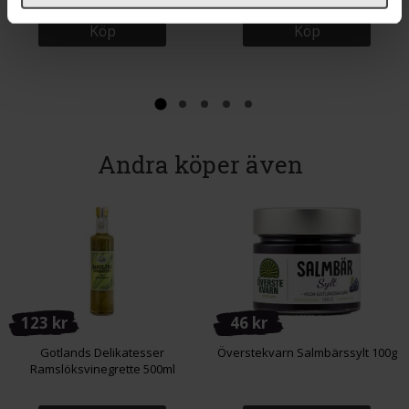
Köp
Köp
Andra köper även
123 kr
46 kr
Gotlands Delikatesser
Överstekvarn Salmbärssylt 100g
Ramslöksvinegrette 500ml