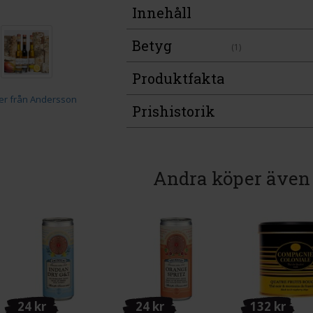
Innehåll
Betyg
(1)
Produktfakta
Prishistorik
Andra köper även
24 kr
24 kr
132 kr