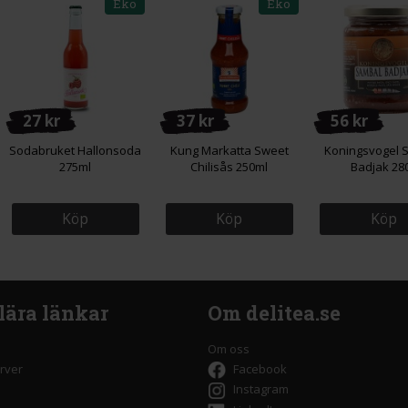
Eko
Eko
27 kr
37 kr
56 kr
Sodabruket Hallonsoda
Kung Markatta Sweet
Koningsvogel 
275ml
Chilisås 250ml
Badjak 28
Köp
Köp
Köp
lära länkar
Om delitea.se
Om oss
rver
Facebook
Instagram