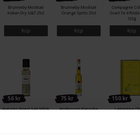
Brunneby Mocktail
Brunneby Mocktail
Compagnie Col
Indian Dry G&T 25cl
Orange Spritz 25cl
Svart Te 4 Röda
120g
Köp
Köp
Köp
56 kr
75 kr
150 kr
Natures Finest Salt Vitlök
Andersson Rapsolja
Lamantea Oli
& Persilja 275g
Citron & Dill 100ml
Smaksatt med 
250ml
Köp
Köp
Köp