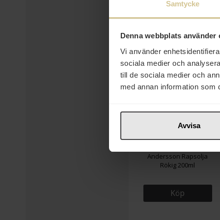
Samtycke
Denna webbplats använder 
Vi använder enhetsidentifierar
sociala medier och analysera 
till de sociala medier och a
med annan information som du 
Avvisa
79 kr
Andersson Rapsolja
Rökig 200ml
Köp