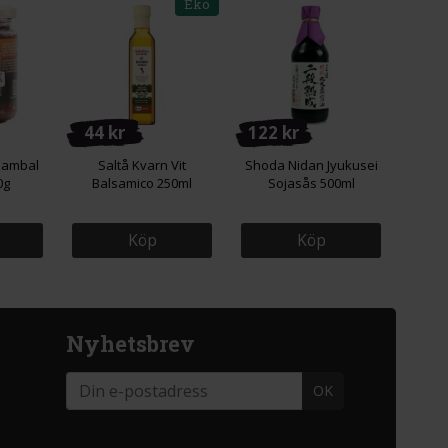
Eko
44 kr
122 kr
Sambal
Saltå Kvarn Vit
Shoda Nidan Jyukusei
0g
Balsamico 250ml
Sojasås 500ml
Köp
Köp
Nyhetsbrev
OK