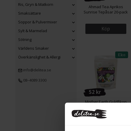
Ris, Gryn & Matkorn
Ahmad Tea Aprikos
Sunrise Tepåsar 20-pack
Smaksättare
Soppor & Pulvermixer
Köp
Sylt & Marmelad
Sötning
Världens Smaker
Eko
Överkänslighet & Allergi
info@delitea.se
08–4089 3300
52 kr
Mother Earth Guldfikon
Premium EKO 200g
Köp