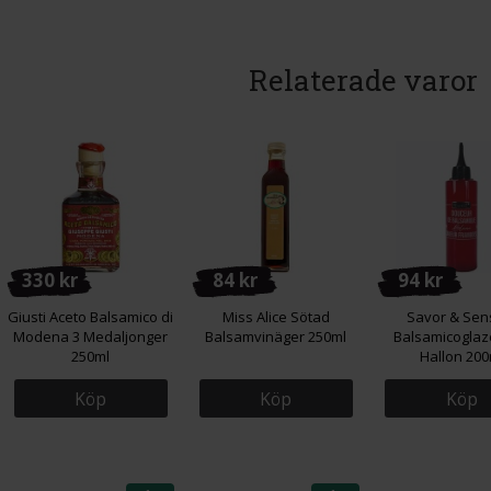
Relaterade varor
330 kr
84 kr
94 kr
Giusti Aceto Balsamico di
Miss Alice Sötad
Savor & Sens
Modena 3 Medaljonger
Balsamvinäger 250ml
Balsamicogla
250ml
Hallon 200
Köp
Köp
Köp