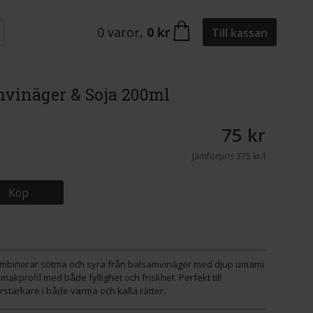
0
varor
,
0 kr
Till kassan
vinäger & Soja 200ml
75 kr
Jämförpris
375 kr/l
Köp
mbinerar sötma och syra från balsamvinäger med djup umami
akprofil med både fyllighet och friskhet. Perfekt till
stärkare i både varma och kalla rätter.