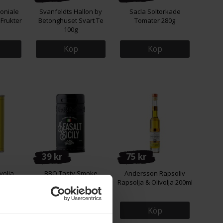
oniale
Svanfeldts Hallon by
Sacla Soltorkade
 Frukter
Betonghuset Svart Te
Tomater 280g
100g
Köp
Köp
39 kr
75 kr
volja
BBQ Tasty Smoke
Andersson Rapsoliv
Citron
Havssalt Sicily 250g
Rapsolja & Olivolja 200ml
Köp
Köp