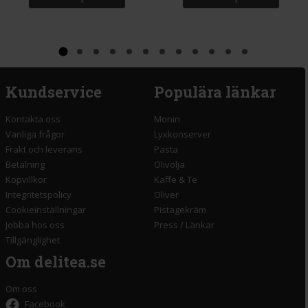
Kundservice
Populära länkar
Kontakta oss
Monin
Vanliga frågor
Lyxkonserver
Frakt och leverans
Pasta
Betalning
Olivolja
Köpvillkor
Kaffe & Te
Integritetspolicy
Oliver
Cookieinställningar
Pistagekräm
Jobba hos oss
Press
/
Länkar
Tillgänglighet
Om delitea.se
Om oss
Facebook