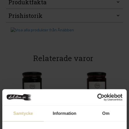
Produktfakta
Prishistorik
Relaterade varor
75 kr
75 kr
Samtycke
Information
Om
Ånäbben Lyxsylt 420g
Ånäbben Lingonsylt 420g