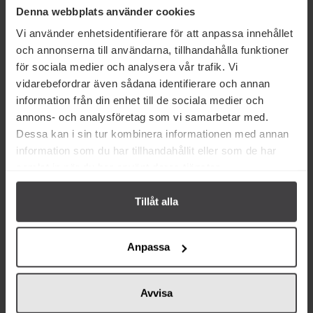
Denna webbplats använder cookies
Köp
Köp
Vi använder enhetsidentifierare för att anpassa innehållet
och annonserna till användarna, tillhandahålla funktioner
för sociala medier och analysera vår trafik. Vi
vidarebefordrar även sådana identifierare och annan
information från din enhet till de sociala medier och
annons- och analysföretag som vi samarbetar med.
Från samma varumärke
Dessa kan i sin tur kombinera informationen med annan
information som du har tillhandahållit eller som de har
samlat in när du har använt deras tjänster.
Tillåt alla
75 kr
65 kr
Anpassa
Ånäbben Rabarbersylt 420g
Ånäbben Krusbärsmarmelad
210g
Avvisa