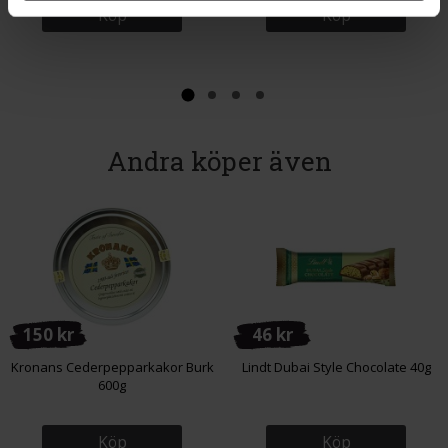
Köp
Köp
Andra köper även
150 kr
46 kr
Kronans Cederpepparkakor Burk
Lindt Dubai Style Chocolate 40g
600g
Köp
Köp