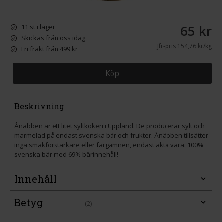
65 kr
11 st i lager
Skickas från oss idag
Jfr-pris
154,76 kr/kg
Fri frakt från 499 kr
Köp
Beskrivning
Ånäbben är ett litet syltkokeri i Uppland. De producerar sylt och
marmelad på endast svenska bär och frukter. Ånäbben tillsätter
inga smakförstärkare eller färgämnen, endast äkta vara. 100%
svenska bär med 69% bärinnehåll!
Innehåll
Betyg
(2)