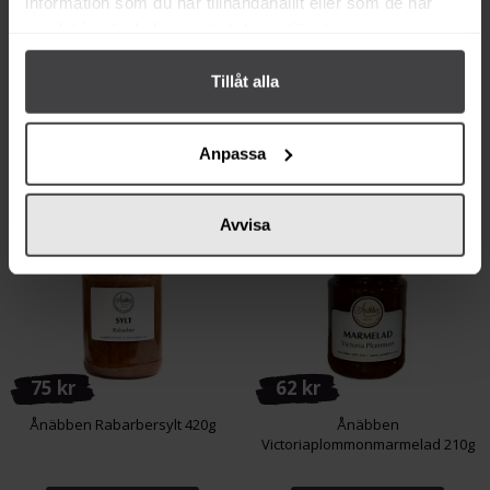
information som du har tillhandahållit eller som de har
samlat in när du har använt deras tjänster.
Köp
Köp
Tillåt alla
Anpassa
Från samma varumärke
Avvisa
75 kr
62 kr
Ånäbben Rabarbersylt 420g
Ånäbben
Victoriaplommonmarmelad 210g