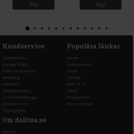
Köp
Köp
Kundservice
Populära länkar
Kontakta oss
Monin
Vanliga frågor
Lyxkonserver
Frakt och leverans
Pasta
Betalning
Olivolja
Köpvillkor
Kaffe & Te
Integritetspolicy
Oliver
Cookieinställningar
Pistagekräm
Jobba hos oss
Press
/
Länkar
Tillgänglighet
Om delitea.se
Om oss