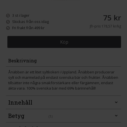
75 kr
3 st i lager
Skickas från oss idag
Jfr-pris
178,57 kr/kg
Fri frakt från 499 kr
Köp
Beskrivning
Ånäbben är ett litet syltkokeri i Uppland. Ånäbben producerar
sylt och marmelad på endast svenska bär och frukter. Ånäbben
tillsätter inte några smakförstärkare eller färgämnen, endast
äkta vara. 100% svenska bär med 69% bärinnehåll!
Innehåll
Betyg
(1)