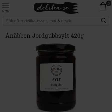
0
MENY
Ånäbben Jordgubbsylt 420g