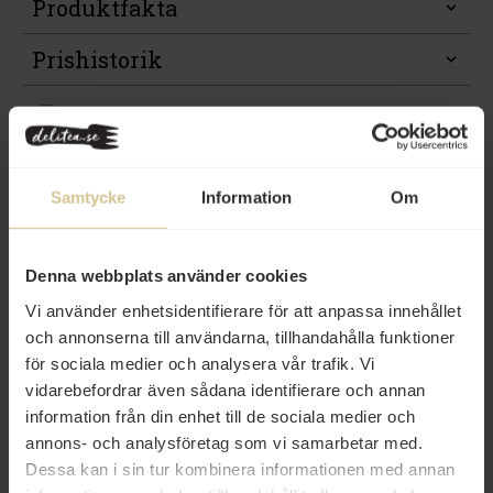
Produktfakta
Prishistorik
Samtycke
Information
Om
Andra köper även
Denna webbplats använder cookies
Vi använder enhetsidentifierare för att anpassa innehållet
och annonserna till användarna, tillhandahålla funktioner
för sociala medier och analysera vår trafik. Vi
vidarebefordrar även sådana identifierare och annan
75 kr
94 kr
information från din enhet till de sociala medier och
annons- och analysföretag som vi samarbetar med.
Ånäbben Blåbärssylt 420g
Ånäbben Hallonsylt 420g
Dessa kan i sin tur kombinera informationen med annan