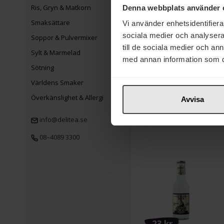
Ris, Gryn & Matkorn
Denna webbplats använder 
Smaksättare
Vi använder enhetsidentifierar
sociala medier och analysera 
Soppor & Pulvermixer
till de sociala medier och a
Sylt & Marmelad
med annan information som du 
11 kr
Sötning
Nissin Nudlar Kyckling
Världens Smaker
100g
Överkänslighet & Allergi
Avvisa
Köp
info@delitea.se
08–4089 3300
23 kr