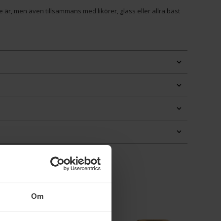
 är, men även tillsammans med likörer, glass eller allra bäst
Om