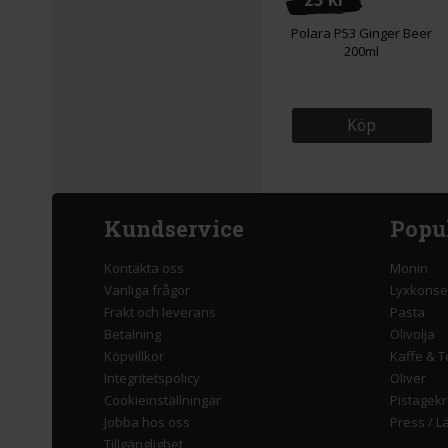
Polara P53 Ginger Beer
200ml
Köp
Kundservice
Popu
Kontakta oss
Monin
Vanliga frågor
Lyxkonse
Frakt och leverans
Pasta
Betalning
Olivolja
Köpvillkor
Kaffe & T
Integritetspolicy
Oliver
Cookieinställningar
Pistagek
Jobba hos oss
Press
/
L
Tillgänglighet