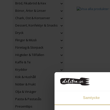
Bröd, Fikabröd & Kex
Bönor, Ärtor & Linser
Chark, Ost & Konserver
Dessert, Konfektyr & Snacks
Dryck
Flingor & Müsli
Företag & Storpack
Högtider & Tillfällen
Kaffe & Te
Kryddor
Kök & Hushåll
Nötter & Frukt
Olja & Vinäger
Samtycke
Pasta & Pastasås
Presenttips