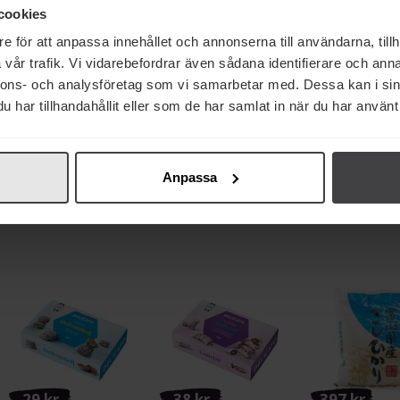
cookies
e för att anpassa innehållet och annonserna till användarna, tillh
vår trafik. Vi vidarebefordrar även sådana identifierare och anna
nnons- och analysföretag som vi samarbetar med. Dessa kan i sin
har tillhandahållit eller som de har samlat in när du har använt 
165 kr
68 kr
11 kr
SIA Glass Mjukglassmix
Vega Gourmet Fårost
Caj P. Marinad 
Vanilj 2L
Pesto 6 månader 150g
65ml
Anpassa
Köp
Köp
Köp
29 kr
38 kr
397 kr