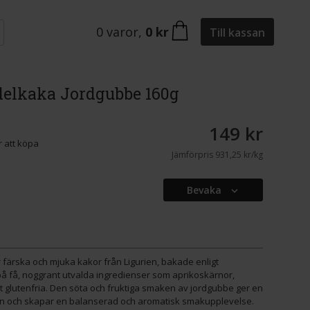
0
varor
,
0 kr
Till kassan
delkaka Jordgubbe 160g
149 kr
 att köpa
Jämförpris
931,25 kr/kg
Bevaka
 färska och mjuka kakor från Ligurien, bakade enligt
på få, noggrant utvalda ingredienser som aprikoskärnor,
gt glutenfria. Den söta och fruktiga smaken av jordgubbe ger en
ken och skapar en balanserad och aromatisk smakupplevelse.