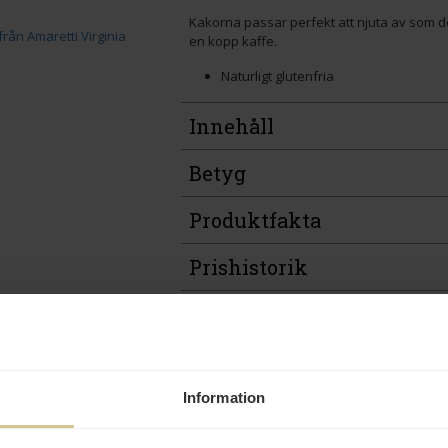
Kakorna passar perfekt att njuta av som de
en kopp kaffe.
Naturligt glutenfria
Innehåll
Betyg
Produktfakta
Prishistorik
Andra köper även
Information
Kort datum