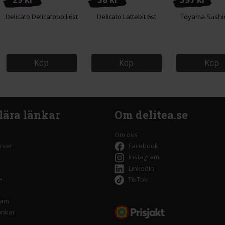
Delicato Delicatoboll 6st
Delicato Lattebit 6st
Toyama Sushir
Köp
Köp
Köp
lära länkar
Om delitea.se
Om oss
rver
Facebook
Instagram
LinkedIn
e
TikTok
räm
änkar