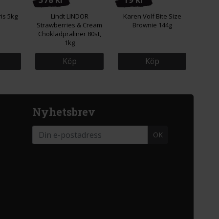
is 5kg
Lindt LINDOR
Karen Volf Bite Size
Strawberries & Cream
Brownie 144g
Chokladpraliner 80st,
1kg
Köp
Köp
Nyhetsbrev
OK