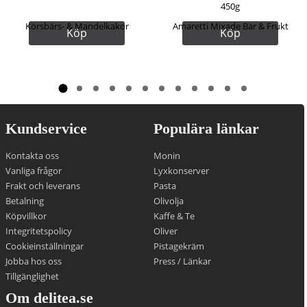
450g
Köp
Köp
Kundservice
Populära länkar
Kontakta oss
Monin
Vanliga frågor
Lyxkonserver
Frakt och leverans
Pasta
Betalning
Olivolja
Köpvillkor
Kaffe & Te
Integritetspolicy
Oliver
Cookieinställningar
Pistagekräm
Jobba hos oss
Press
/
Länkar
Tillgänglighet
Om delitea.se