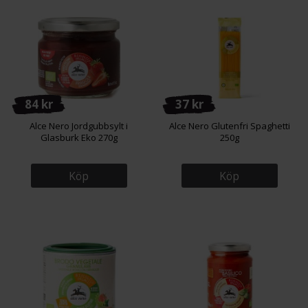
84 kr
37 kr
Alce Nero Jordgubbsylt i
Alce Nero Glutenfri Spaghetti
Glasburk Eko 270g
250g
Köp
Köp