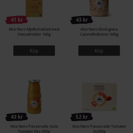
41 kr
43 kr
Alce Nero Mjölkchoklad med
Alce Nero Ekologiska
Hasselnötter 100g
Cannellinibönor 300g
Köp
Köp
43 kr
52 kr
Alce Nero Passerade Gula
Alce Nero Passerade Tomater
Tomater Eko 350g
3x200g