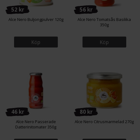
52 kr
56 kr
Alce Nero Buljongpulver 120g
Alce Nero Tomatsås Basilika
350g
Köp
Köp
46 kr
80 kr
Alce Nero Passerade
Alce Nero Citrusmarmelad 270g
Datterinitomater 350g