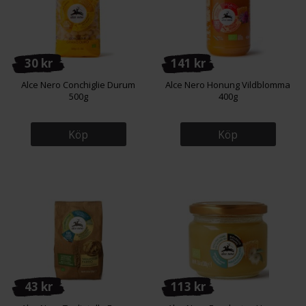
30 kr
141 kr
Alce Nero Conchiglie Durum
Alce Nero Honung Vildblomma
500g
400g
Köp
Köp
43 kr
113 kr