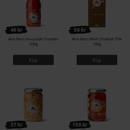
46 kr
56 kr
Alce Nero Krossade Tomater
Alce Nero Mörk Choklad 75%
500g
100g
Köp
Köp
37 kr
150 kr