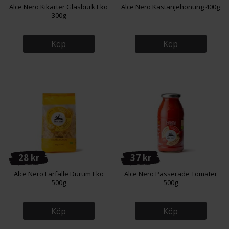
Alce Nero Kikärter Glasburk Eko
Alce Nero Kastanjehonung 400g
300g
Köp
Köp
28 kr
37 kr
Alce Nero Farfalle Durum Eko
Alce Nero Passerade Tomater
500g
500g
Köp
Köp