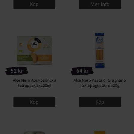
Köp
Mer info
52 kr
64 kr
Alce Nero Aprikosdricka
Alce Nero Pasta di Gragnano
Tetrapack 3x200ml
IGP Spaghettoni 500g
Köp
Köp