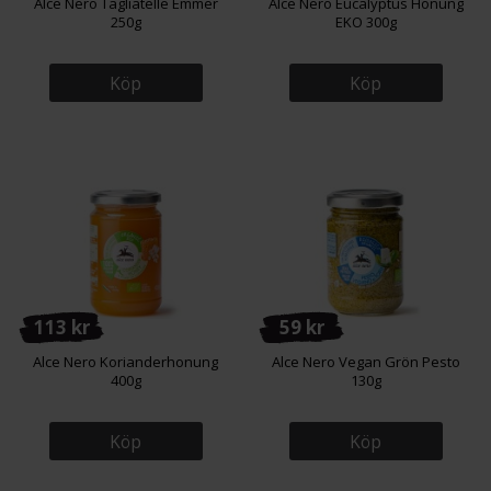
Alce Nero Tagliatelle Emmer
Alce Nero Eucalyptus Honung
250g
EKO 300g
Köp
Köp
113 kr
59 kr
Alce Nero Korianderhonung
Alce Nero Vegan Grön Pesto
400g
130g
Köp
Köp