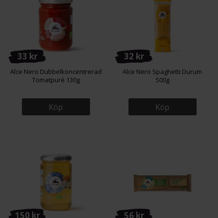
33 kr
32 kr
Alce Nero Dubbelkoncentrerad
Alce Nero Spaghetti Durum
Tomatpuré 130g
500g
Köp
Köp
150 kr
56 kr