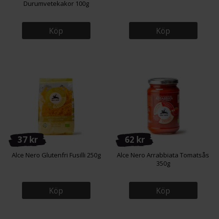
Durumvetekakor 100g
Köp
Köp
37 kr
62 kr
Alce Nero Glutenfri Fusilli 250g
Alce Nero Arrabbiata Tomatsås
350g
Köp
Köp