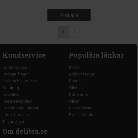
Visa alla
1
2
Kundservice
Populära länkar
Kontakta oss
Monin
Vanliga frågor
Lyxkonserver
Frakt och leverans
Pasta
Betalning
Olivolja
Köpvillkor
Kaffe & Te
Integritetspolicy
Oliver
Cookieinställningar
Pistagekräm
Jobba hos oss
Press
/
Länkar
Tillgänglighet
Om delitea.se