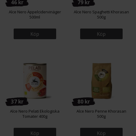
46 kr
79 kr
Alce Nero Äppelcidervinäger
Alce Nero Spaghetti Khorasan
500ml
500g
Köp
Köp
37 kr
80 kr
Alce Nero Pelati Ekologiska
Alce Nero Penne Khorasan
Tomater 400g
500g
Köp
Köp