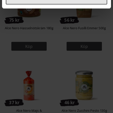
75 kr
56 kr
Alce Nero Hasselnötskräm 180g
Alce Nero Fusilli Emmer 500g
Köp
Köp
37 kr
46 kr
Alce Nero Majs &
Alce Nero Zucchini Pesto 130g