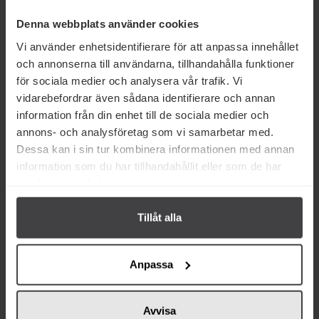
Denna webbplats använder cookies
Vi använder enhetsidentifierare för att anpassa innehållet
och annonserna till användarna, tillhandahålla funktioner
för sociala medier och analysera vår trafik. Vi
vidarebefordrar även sådana identifierare och annan
information från din enhet till de sociala medier och
annons- och analysföretag som vi samarbetar med.
46 kr
75 kr
Dessa kan i sin tur kombinera informationen med annan
Alce Nero Pärondricka
Alce Nero Aprikosmarmelad
information som du har tillhandahållit eller som de har
Tetrapack Eko 3x200ml
270g
samlat in när du har använt deras tjänster.
Köp
Köp
Tillåt alla
Anpassa
Avvisa