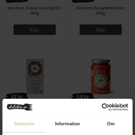
Alce Nero Acacia Honung EKO
Alce Nero Spaghetti Emmer
400g
500g
Köp
Köp
43 kr
59 kr
Alce Nero Mjölkchoklad 36%
Alce Nero Tomatsås Grönsaker
100g
350g
Samtycke
Information
Om
Köp
Köp