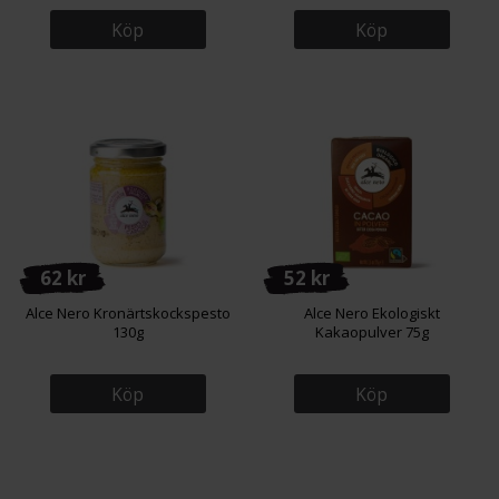
Köp
Köp
62 kr
52 kr
Alce Nero Kronärtskockspesto
Alce Nero Ekologiskt
130g
Kakaopulver 75g
Köp
Köp