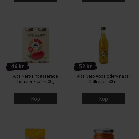
46 kr
52 kr
Alce Nero Finpasserade
Alce Nero Äppelcidervinäger
Tomater Eko 2x200g
Ofiltrerad 500ml
Köp
Köp