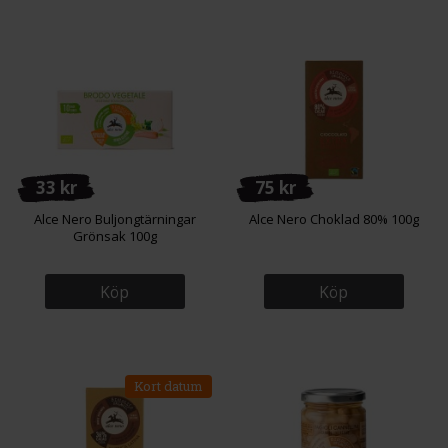
33 kr
75 kr
Alce Nero Buljongtärningar
Alce Nero Choklad 80% 100g
Grönsak 100g
Köp
Köp
Kort datum