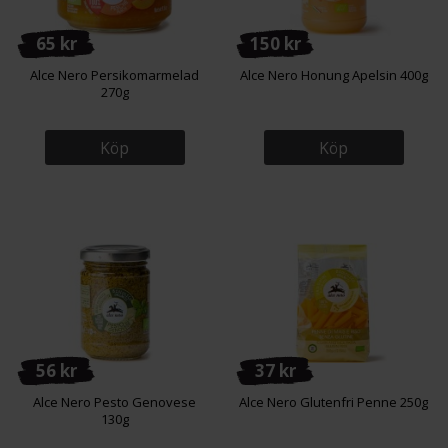
65 kr
150 kr
Alce Nero Persikomarmelad
Alce Nero Honung Apelsin 400g
270g
Köp
Köp
56 kr
37 kr
Alce Nero Pesto Genovese
Alce Nero Glutenfri Penne 250g
130g