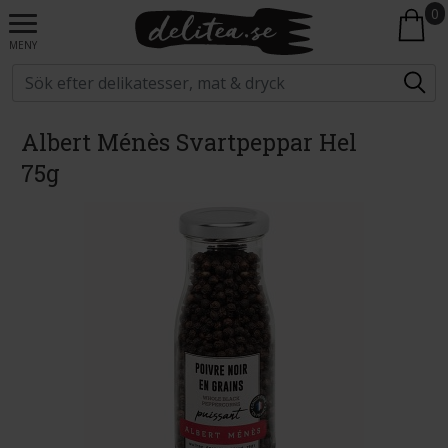
0
MENY
Albert Ménès Svartpeppar Hel
75g