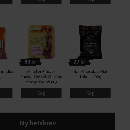
80 kr
27 kr
nnudlar
Amatller Plåtask
Narr Chocolate Viol
0g
Chokladlöv i Vit Choklad
Lakrits 100g
med Jordgubb 60g
Köp
Köp
Nyhetsbrev