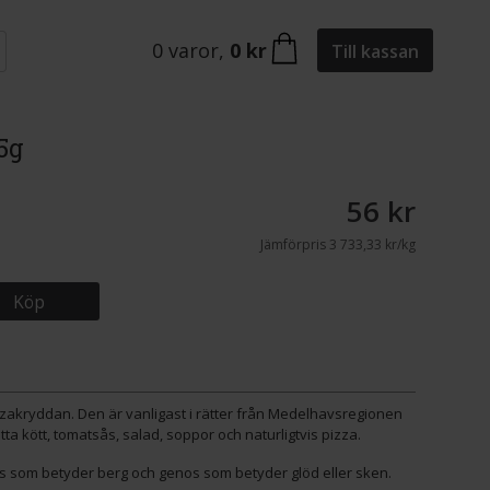
0
varor
,
0 kr
Till kassan
5g
56 kr
Jämförpris
3 733,33 kr/kg
Köp
zakryddan. Den är vanligast i rätter från Medelhavsregionen
 kött, tomatsås, salad, soppor och naturligtvis pizza.
s som betyder berg och genos som betyder glöd eller sken.