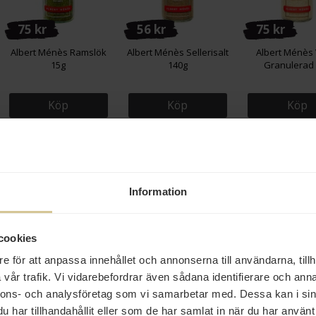
75 kr
56 kr
75 kr
Albert Ménès Ramslök
Albert Ménès Sellerisalt
Albert Ménès 
15g
140g
Granulerad
Köp
Köp
Köp
Information
cookies
75 kr
56 kr
65 kr
e för att anpassa innehållet och annonserna till användarna, tillh
vår trafik. Vi vidarebefordrar även sådana identifierare och anna
Albert Ménès
Albert Ménès Paprika
Albert Ménès 
Svartpeppar Hel 75g
70g
10g
nnons- och analysföretag som vi samarbetar med. Dessa kan i sin
har tillhandahållit eller som de har samlat in när du har använt 