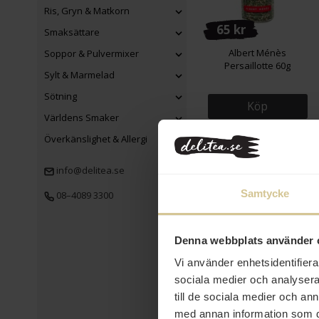
Ris, Gryn & Matkorn
65 kr
Smaksättare
Albert Ménès
Soppor & Pulvermixer
Persaillotte 60g
Sylt & Marmelad
Sötning
Köp
Världens Smaker
Överkänslighet & Allergi
info@delitea.se
Samtycke
08–4089 3300
Denna webbplats använder 
56 kr
Vi använder enhetsidentifierar
sociala medier och analysera 
Albert Ménès Fyra
Kryddor 75g
till de sociala medier och a
med annan information som du 