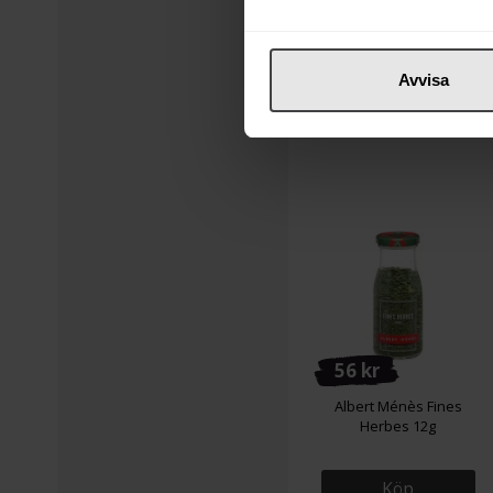
Köp
Avvisa
56 kr
Albert Ménès Fines
Herbes 12g
Köp