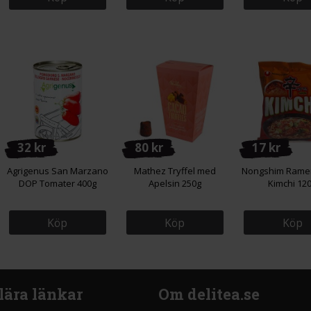
32 kr
80 kr
17 kr
Agrigenus San Marzano
Mathez Tryffel med
Nongshim Rame
DOP Tomater 400g
Apelsin 250g
Kimchi 12
Köp
Köp
Köp
lära länkar
Om delitea.se