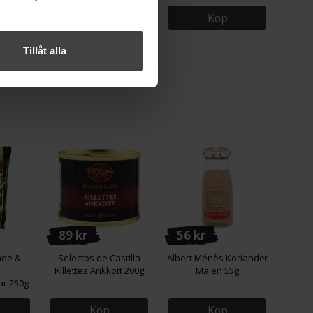
Köp
Köp
Tillåt alla
89 kr
56 kr
ade &
Selectos de Castilla
Albert Ménès Koriander
Rillettes Ankkött 200g
Malen 55g
r 250g
Köp
Köp