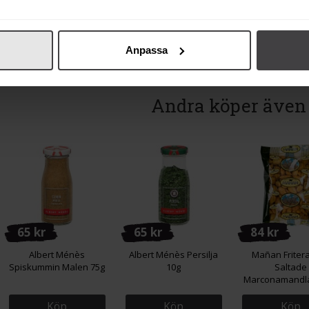
Köp
Köp
Köp
Anpassa
Andra köper även
65 kr
65 kr
84 kr
Albert Ménès
Albert Ménès Persilja
Mañan Friter
Spiskummin Malen 75g
10g
Saltade
Marconamandla
Köp
Köp
Köp