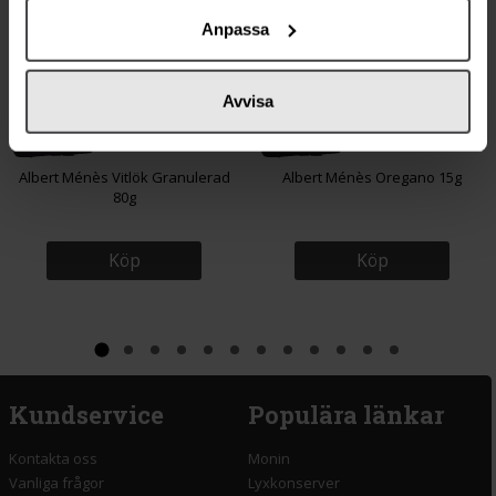
Anpassa
Avvisa
75 kr
56 kr
Albert Ménès Vitlök Granulerad
Albert Ménès Oregano 15g
80g
Köp
Köp
Kundservice
Populära länkar
Kontakta oss
Monin
Vanliga frågor
Lyxkonserver