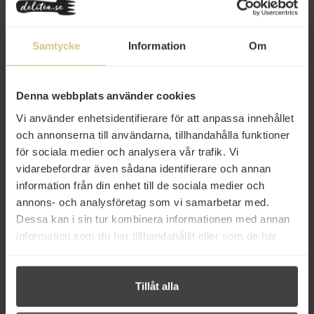
Albert Ménès malda koriander är noggrant utvald och ger en
balanserad arom som lyfter både vardagsmat och mer exotiska
rätter.
Samtycke
Information
Om
Innehåll
Denna webbplats använder cookies
Betyg
Vi använder enhetsidentifierare för att anpassa innehållet
och annonserna till användarna, tillhandahålla funktioner
Produktfakta
för sociala medier och analysera vår trafik. Vi
vidarebefordrar även sådana identifierare och annan
Prishistorik
information från din enhet till de sociala medier och
annons- och analysföretag som vi samarbetar med.
Dessa kan i sin tur kombinera informationen med annan
information som du har tillhandahållit eller som de har
samlat in när du har använt deras tjänster.
Andra köper även
Tillåt alla