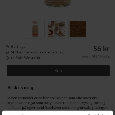
56 kr
6 st i lager
Skickas från oss nästa arbetsdag
Jfr-pris
1 018,18 kr/kg
Fri frakt från 499 kr
Köp
Beskrivning
Malen koriander är en klassisk krydda som ofta används i
kryddblandningar som currypulver. Den har en myskig, citronig
doft som på egen hand framhäver smaken i grönsaksgratänger,
soppor och orientaliska rätter.