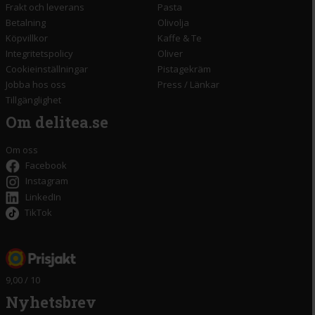
Frakt och leverans
Pasta
Betalning
Olivolja
Köpvillkor
Kaffe & Te
Integritetspolicy
Oliver
Cookieinställningar
Pistagekräm
Jobba hos oss
Press
/
Länkar
Tillgänglighet
Om delitea.se
Om oss
Facebook
Instagram
LinkedIn
TikTok
9,00 / 10
Nyhetsbrev