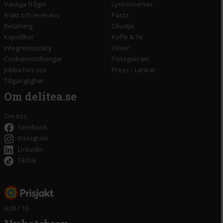
Vanliga frågor
Lyxkonserver
Frakt och leverans
Pasta
Betalning
Olivolja
Köpvillkor
Kaffe & Te
Integritetspolicy
Oliver
Cookieinställningar
Pistagekräm
Jobba hos oss
Press
/
Länkar
Tillgänglighet
Om delitea.se
Om oss
Facebook
Instagram
LinkedIn
TikTok
9,00 / 10