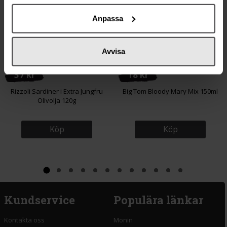
Anpassa
Avvisa
37 kr
18 kr
Rizzoli Sardiner i Extra Jungfru
Big Tom Bloody Mary Mix 150ml
Olivolja 120g
Köp
Köp
Kundservice
Populära länkar
Kontakta oss
Monin