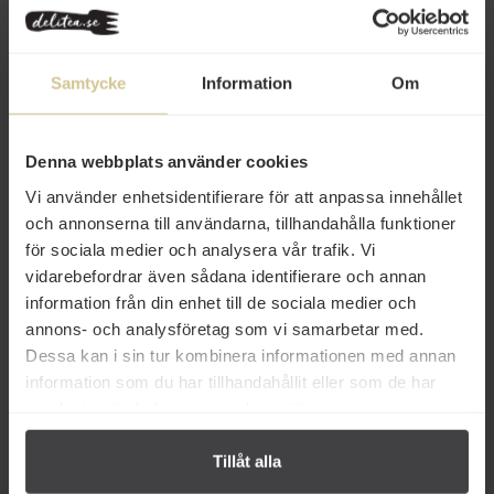
Innehåll
Betyg
Samtycke
Information
Om
Produktfakta
Prishistorik
Denna webbplats använder cookies
Vi använder enhetsidentifierare för att anpassa innehållet
och annonserna till användarna, tillhandahålla funktioner
för sociala medier och analysera vår trafik. Vi
vidarebefordrar även sådana identifierare och annan
information från din enhet till de sociala medier och
annons- och analysföretag som vi samarbetar med.
Dessa kan i sin tur kombinera informationen med annan
information som du har tillhandahållit eller som de har
samlat in när du har använt deras tjänster.
Andra köper även
Tillåt alla