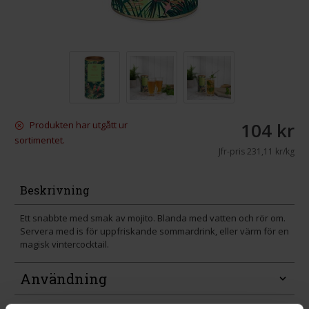
104 kr
Produkten har utgått ur
sortimentet.
Jfr-pris
231,11 kr/kg
Beskrivning
Ett snabbte med smak av mojito. Blanda med vatten och rör om.
Servera med is för uppfriskande sommardrink, eller värm för en
magisk vintercocktail.
Användning