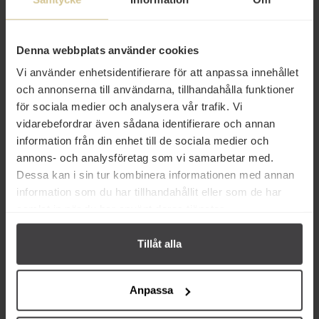
Betyg
Produktfakta
Denna webbplats använder cookies
Vi använder enhetsidentifierare för att anpassa innehållet
Prishistorik
och annonserna till användarna, tillhandahålla funktioner
för sociala medier och analysera vår trafik. Vi
vidarebefordrar även sådana identifierare och annan
information från din enhet till de sociala medier och
annons- och analysföretag som vi samarbetar med.
Dessa kan i sin tur kombinera informationen med annan
Andra köper även
information som du har tillhandahållit eller som de har
samlat in när du har använt deras tjänster.
Tillåt alla
Anpassa
37 kr
18 kr