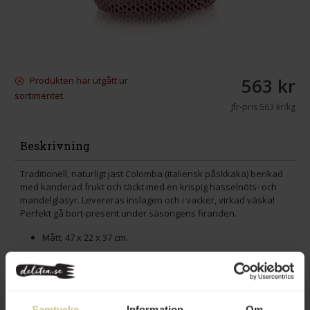
563 kr
Produkten har utgått ur
sortimentet.
Jfr-pris
563 kr/kg
Beskrivning
Traditionell, naturligt jäst Colomba (italiensk påskkaka) berikad
med kanderad frukt och täckt med en krispig hasselnöts- och
mandelglasyr. Levereras inslagen och i vacker, virkad väska!
Perfekt gå bort-present under säsongens firanden.
Mått: 47 x 22 x 37 cm.
Se alla
våra Colomba-produkter
.
Innehåll
Samtycke
Information
Om