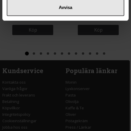
Avvisa
Rizzoli Sardiner i Extra Jungfru
Big Tom Bloody Mary Mix 150ml
Olivolja 120g
Köp
Köp
Kundservice
Populära länkar
Kontakta oss
Monin
Vanliga frågor
Lyxkonserver
Frakt och leverans
Pasta
Betalning
Olivolja
Köpvillkor
Kaffe & Te
Integritetspolicy
Oliver
Cookieinställningar
Pistagekräm
Jobba hos oss
Press
/
Länkar