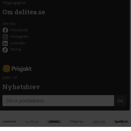
Tillgänglighet
Om delitea.se
Om oss
Facebook
Instagram
LinkedIn
TikTok
9,00 / 10
Nyhetsbrev
OK