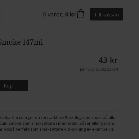
0
varor
,
0 kr
Till kassan
 Smoke 147ml
43 kr
Jämförpris
292,52 kr/l
Köp
 rökarom som ger en förstärkt rök/träkolsgrillad smak på alla
iquid Smoke som smaksättare i marinader, såser eller pensla
sar också perfekt som smaksättare vid kokning av exempelvis