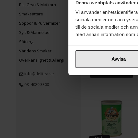
Denna webbplats använder 
Ris, Gryn & Matkorn
Vi använder enhetsidentifierar
Smaksättare
sociala medier och analysera 
Soppor & Pulvermixer
till de sociala medier och a
Sylt & Marmelad
med annan information som du 
31 kr
Sötning
Heinz L&P
Världens Smaker
Worcestershiresås
Avvisa
Överkänslighet & Allergi
150ml
Köp
info@delitea.se
08–4089 3300