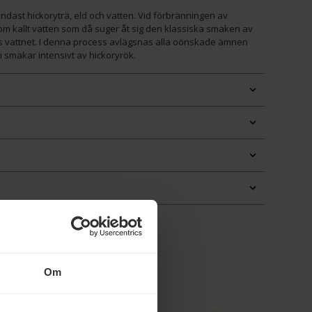
endast hickoryträ, eld och vatten. Vid förbränningen av
m kallt vatten som då suger åt sig den klassiska smaken av
as vattnet. I denna process avlägsnas alla oönskade ämnen
 smakar intensivt av hickoryrök.
Om