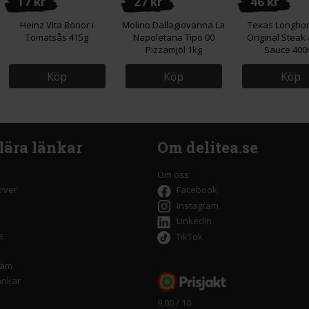
17 kr
27 kr
46 kr
Heinz Vita Bönor i
Molino Dallagiovanna La
Texas Longho
Tomatsås 415g
Napoletana Tipo 00
Original Steak
Pizzamjöl 1kg
Sauce 400
Köp
Köp
Köp
lära länkar
Om delitea.se
Om oss
rver
Facebook
Instagram
LinkedIn
e
TikTok
räm
änkar
9,00 / 10