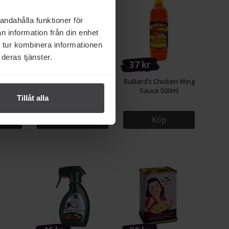
andahålla funktioner för
n information från din enhet
 tur kombinera informationen
deras tjänster.
41 kr
37 kr
Krossad
Risberg Ingefära
Bulliard’s Chicken Wing
Krossad 210g
Sauce 500ml
Tillåt alla
Köp
Köp