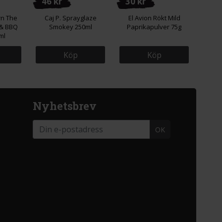
46 kr
30 kr
rn The
Caj P. Sprayglaze
El Avion Rökt Mild
 & BBQ
Smokey 250ml
Paprikapulver 75g
ml
Köp
Köp
Nyhetsbrev
OK