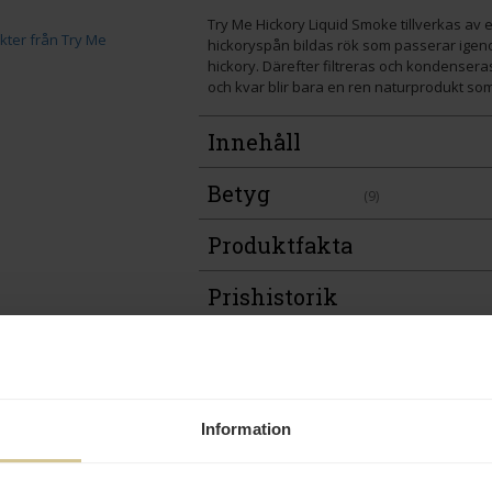
Try Me Hickory Liquid Smoke tillverkas av 
hickoryspån bildas rök som passerar igeno
hickory. Därefter filtreras och kondenser
och kvar blir bara en ren naturprodukt som
Innehåll
Betyg
(9)
Produktfakta
Prishistorik
Andra köper även
Information