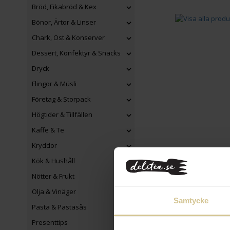
Bröd, Fikabröd & Kex
Bönor, Ärtor & Linser
Chark, Ost & Konserver
Dessert, Konfektyr & Snacks
Dryck
Flingor & Müsli
Företag & Storpack
Högtider & Tillfällen
Kaffe & Te
Kryddor
Kök & Hushåll
Nötter & Frukt
Olja & Vinäger
Samtycke
Pasta & Pastasås
Presenttips