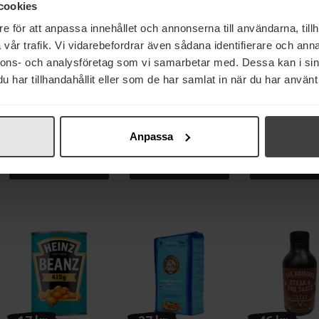
cookies
e för att anpassa innehållet och annonserna till användarna, tillh
vår trafik. Vi vidarebefordrar även sådana identifierare och anna
nnons- och analysföretag som vi samarbetar med. Dessa kan i sin
har tillhandahållit eller som de har samlat in när du har använt 
49 kr
37 kr
37 kr
La Chinata Paprika Rökt
Try Me Tigersås Original
Risberg Vitlök 
Söt 70g
147ml
210g
Anpassa
Köp
Köp
Köp