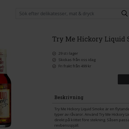
Try Me Hickory Liquid
29 st i lager
Skickas från oss idag
Fri frakt från 499 kr
Beskrivning
Try Me Hickory Liquid Smoke är en flytande
typer av råvaror. Använd Try Me Hickory L
direkt på köttet före stekning. Såsen pas
revbensspjäll.