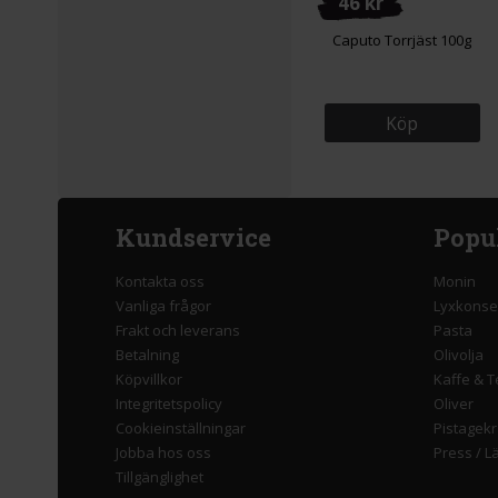
46 kr
Caputo Torrjäst 100g
Köp
Kundservice
Popu
Kontakta oss
Monin
Vanliga frågor
Lyxkonse
Frakt och leverans
Pasta
Betalning
Olivolja
Köpvillkor
Kaffe & T
Integritetspolicy
Oliver
Cookieinställningar
Pistagek
Jobba hos oss
Press
/
L
Tillgänglighet