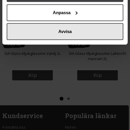
Anpassa
Avvisa
165 kr
119 kr
SIA Glass Mjukglassmix Vanilj 2L
SIA Glass Mjukglassmix Laktosfri
HannaH 2L
Köp
Köp
Kundservice
Populära länkar
Kontakta oss
Monin