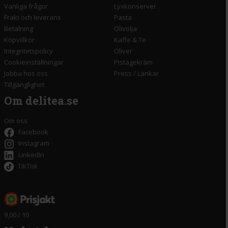
Vanliga frågor
Lyxkonserver
Frakt och leverans
Pasta
Betalning
Olivolja
Köpvillkor
Kaffe & Te
Integritetspolicy
Oliver
Cookieinställningar
Pistagekräm
Jobba hos oss
Press
/
Länkar
Tillgänglighet
Om delitea.se
Om oss
Facebook
Instagram
LinkedIn
TikTok
9,00 / 10