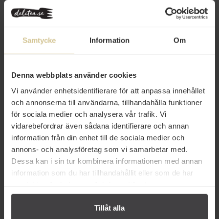
Produkten är UHT behandlad och förpackad aseptiskt, vilket gör
att den kan förvaras i rumstemperatur före öppning. Efter
öppning ska den förvaras i kylskåp.
Samtycke
Information
Om
Användning
Innehåll
Denna webbplats använder cookies
Betyg
Vi använder enhetsidentifierare för att anpassa innehållet
och annonserna till användarna, tillhandahålla funktioner
Produktfakta
för sociala medier och analysera vår trafik. Vi
vidarebefordrar även sådana identifierare och annan
Prishistorik
information från din enhet till de sociala medier och
annons- och analysföretag som vi samarbetar med.
Dessa kan i sin tur kombinera informationen med annan
information som du har tillhandahållit eller som de har
samlat in när du har använt deras tjänster.
Från samma varumärke
Tillåt alla