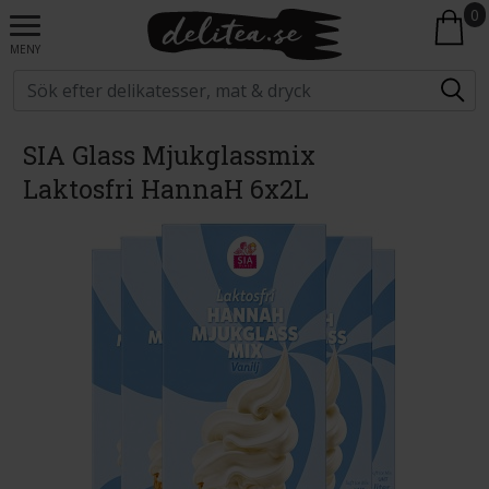
0
MENY
SIA Glass Mjukglassmix
Laktosfri HannaH 6x2L