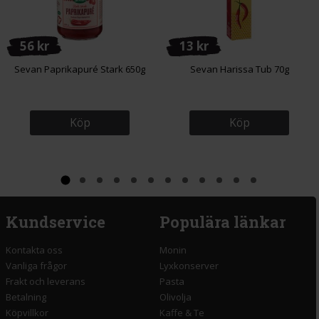
56 kr
13 kr
Sevan Paprikapuré Stark 650g
Sevan Harissa Tub 70g
Köp
Köp
Kundservice
Populära länkar
Kontakta oss
Monin
Vanliga frågor
Lyxkonserver
Frakt och leverans
Pasta
Betalning
Olivolja
Köpvillkor
Kaffe & Te