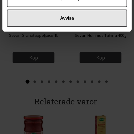
Avvisa
37 kr
15 kr
Sevan Granatäppeljuice 1L
Sevan Hummus Tahina 400g
Köp
Köp
Relaterade varor