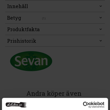
Innehåll
Betyg
(1)
Produktfakta
Prishistorik
Andra köper även