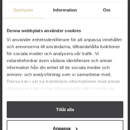
Samtycke
Information
Om
37 kr
37 kr
Denna webbplats använder cookies
Vi använder enhetsidentifierare för att anpassa innehållet
Sevan Libanesisk Vildgurka 600g
Sevan Libanesisk Gurka 600g
och annonserna till användarna, tillhandahålla funktioner
för sociala medier och analysera vår trafik. Vi
vidarebefordrar även sådana identifierare och annan
Köp
Köp
information från din enhet till de sociala medier och
annons- och analysföretag som vi samarbetar med.
Dessa kan i sin tur kombinera informationen med annan
information som du har tillhandahållit eller som de har
samlat in när du har använt deras tjänster.
Från samma varumärke
Tillåt alla
Anpassa