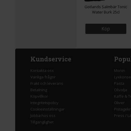
Gotlands Salmbär Tonic
Water Burk 25cl
Köp
Kundservice
Popu
Kontakta oss
Monin
Vanliga frågor
Lyxkonse
Frakt och leverans
Pasta
Betalning
Olivolja
Köpvillkor
Kaffe & T
Integritetspolicy
Oliver
Cookieinställningar
Pistagek
Jobba hos oss
Press
/
L
Tillgänglighet