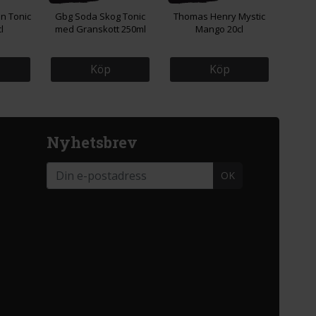
an Tonic
Gbg Soda Skog Tonic
Thomas Henry Mystic
l
med Granskott 250ml
Mango 20cl
Köp
Köp
Nyhetsbrev
OK