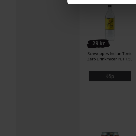
29 kr
Schweppes Indian Tonic
Zero Drinkmixer PET 1,5L
Köp