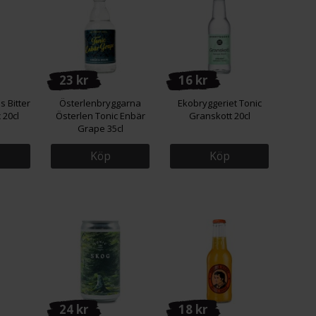
23 kr
16 kr
s Bitter
Österlenbryggarna
Ekobryggeriet Tonic
 20cl
Österlen Tonic Enbär
Granskott 20cl
Grape 35cl
Köp
Köp
24 kr
18 kr