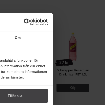
rke
Om
andahålla funktioner för
27 kr
27 kr
n information från din enhet
s Fruit
Schweppes Ginger Ale
Schweppes Russchian
 tur kombinera informationen
 Burk
Drinkmixer PET 1,5L
Drinkmixer PET 1,5L
deras tjänster.
Köp
Köp
Tillåt alla