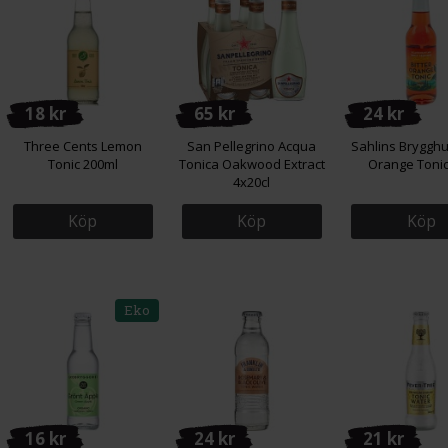
18 kr
65 kr
24 kr
Three Cents Lemon
San Pellegrino Acqua
Sahlins Brygghu
Tonic 200ml
Tonica Oakwood Extract
Orange Tonic
4x20cl
Köp
Köp
Köp
Eko
16 kr
24 kr
21 kr