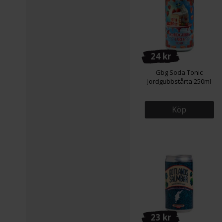
24 kr
Gbg Soda Tonic
Jordgubbstårta 250ml
Köp
23 kr