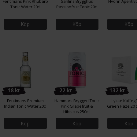
Fentimans Pink Rhubarb
Sahlins Brygghus
Hvonn Aperitiv
Tonic Water 20cl
Passionfruit Tonic 20cl
Köp
Köp
Köp
18 kr
22 kr
132 kr
Fentimans Premium
Hammars Bryggeri Tonic
Lykke Kaffeg
Indian Tonic Water 20cl
Pink Grapefruit &
Green Haze 20 
Hibiscus 250ml
Köp
Köp
Köp