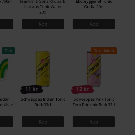
o 750ml
Franklin & Sons Rhubarb
Ekobryggeriet Tonic
Hibiscus Tonic Water
Gurka 20cl
20cl
Köp
Köp
Eko
Kort datum
11 kr
12 kr
årdar
Schweppes Indian Tonic
Schweppes Pink Tonic
tepåsar
Burk 33cl
Zero Drinkmix Burk 33cl
Köp
Köp