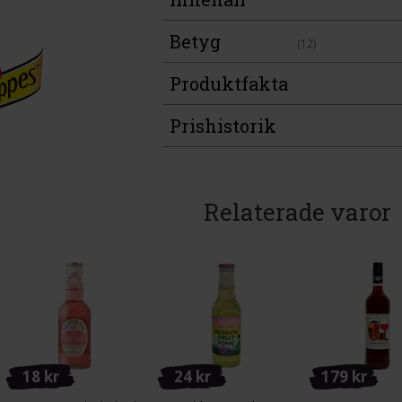
Betyg
(12)
Produktfakta
Prishistorik
Relaterade varor
18 kr
24 kr
179 kr