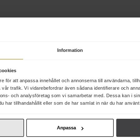
Från samma varumä
Information
cookies
e för att anpassa innehållet och annonserna till användarna, tillh
18 kr
27 kr
75 kr
vår trafik. Vi vidarebefordrar även sådana identifierare och anna
Schweppes Indian Tonic
Schweppes Indian Tonic
Schweppes Citru
nnons- och analysföretag som vi samarbetar med. Dessa kan i sin
Zero PET 50cl
Drinkmixer PET 1,5L
Zero Drinkmix
har tillhandahållit eller som de har samlat in när du har använt 
6x33cl
Köp
Köp
Köp
Anpassa