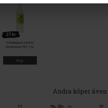
27 kr
Schweppes Lemon
Drinkmixer PET 1,5L
Köp
Andra köper även