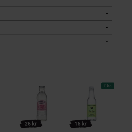
Eko
26 kr
16 kr