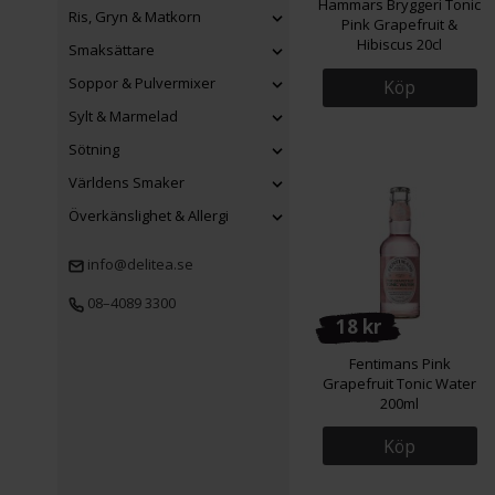
Hammars Bryggeri Tonic
Ris, Gryn & Matkorn
Pink Grapefruit &
Hibiscus 20cl
Smaksättare
Soppor & Pulvermixer
Köp
Sylt & Marmelad
Sötning
Världens Smaker
Överkänslighet & Allergi
info@delitea.se
08–4089 3300
18 kr
Fentimans Pink
Grapefruit Tonic Water
200ml
Köp