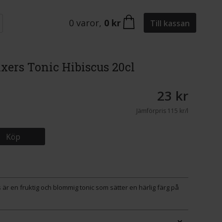
0
varor
,
0 kr
Till kassan
ers Tonic Hibiscus 20cl
23 kr
Jämförpris
115 kr/l
Köp
r en fruktig och blommig tonic som sätter en härlig färg på