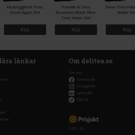
Ekobryggeriet Tonic
Franklin & Sons
Fever Tree Indi
Grönt Äpple 20cl
Rosemary Black Olive
Water 20c
Tonic Water 20cl
Köp
Köp
Köp
lära länkar
Om delitea.se
Om oss
rver
Facebook
Instagram
LinkedIn
e
TikTok
räm
änkar
9,00 / 10