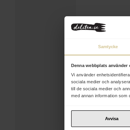
Samtycke
Denna webbplats använder 
Vi använder enhetsidentifierar
14 kr
sociala medier och analysera 
Schweppes Indian Tonic
till de sociala medier och a
Zero 33cl
med annan information som du 
Köp
Avvisa