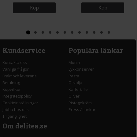
Köp
Köp
Kundservice
Populära länkar
Kontakta oss
Monin
Vanliga frågor
Lyxkonserver
Frakt och leverans
Pasta
Betalning
Olivolja
Köpvillkor
Kaffe & Te
Integritetspolicy
Oliver
Cookieinställningar
Pistagekräm
Jobba hos oss
Press
/
Länkar
Tillgänglighet
Om delitea.se