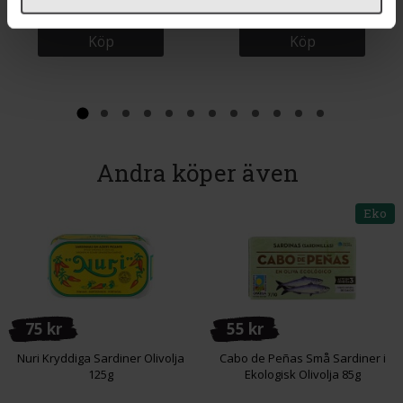
Köp
Köp
Andra köper även
Eko
75 kr
55 kr
Nuri Kryddiga Sardiner Olivolja
Cabo de Peñas Små Sardiner i
125g
Ekologisk Olivolja 85g