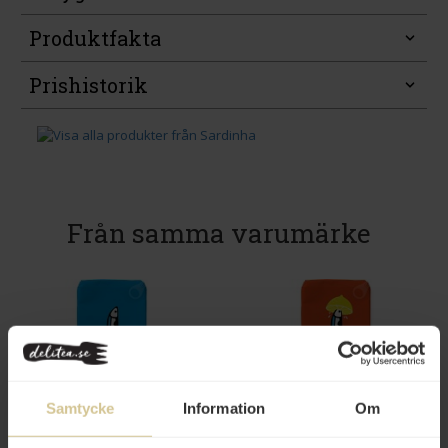
Produktfakta
Prishistorik
Från samma varumärke
47 kr
73 kr
Samtycke
Information
Om
Sardinha Sardiner i Olivolja 154g
Sardinha Sardiner i Citron 154g