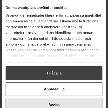
Denna webbplats använder cookies
Vi använder enhetsidentifierare för att anpassa innehållet
Köp
Köp
och annonserna till användarna, tillhandahålla funktioner
för sociala medier och analysera vår trafik. Vi
vidarebefordrar även sådana identifierare och annan
information från din enhet till de sociala medier och
annons- och analysföretag som vi samarbetar med.
Relaterade varor
Dessa kan i sin tur kombinera informationen med annan
information som du har tillhandahållit eller som de har
samlat in när du har använt deras tjänster.
Tillåt alla
Anpassa
35 kr
46 kr
Rizzoli Sardiner i Olivolja 120g
Fabrication Francaise Sardiner i
Avvisa
Olivolja 115g