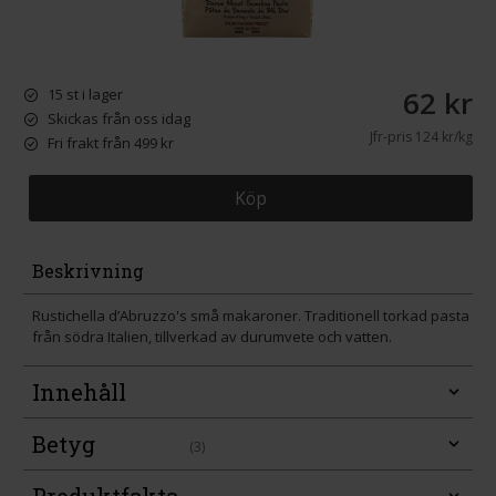
62 kr
15 st i lager
Skickas från oss idag
Jfr-pris
124 kr/kg
Fri frakt från 499 kr
Köp
Beskrivning
Rustichella d’Abruzzo's små makaroner. Traditionell torkad pasta
från södra Italien, tillverkad av durumvete och vatten.
Innehåll
Betyg
(3)