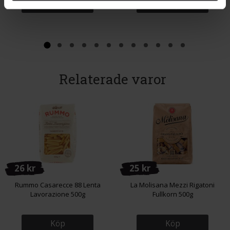
Köp
Köp
Relaterade varor
26 kr
25 kr
Rummo Casarecce 88 Lenta
La Molisana Mezzi Rigatoni
Lavorazione 500g
Fullkorn 500g
Köp
Köp