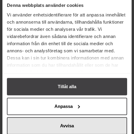
Denna webbplats använder cookies
Köp
Köp
Vi använder enhetsidentifierare för att anpassa innehållet
och annonserna till användarna, tillhandahålla funktioner
för sociala medier och analysera vår trafik. Vi
vidarebefordrar även sådana identifierare och annan
information från din enhet till de sociala medier och
Från samma varumärke
annons- och analysföretag som vi samarbetar med.
Dessa kan i sin tur kombinera informationen med annan
information som du har tillhandahållit eller som de har
Kort datum
samlat in när du har använt deras tjänster.
Tillåt alla
84 kr
71 kr
Anpassa
Rustichella d'Abruzzo Pasta
Rustichella d'Abruzzo Gnocchi
Fusilli col Buco 500g
Glutenfri 500g
Avvisa