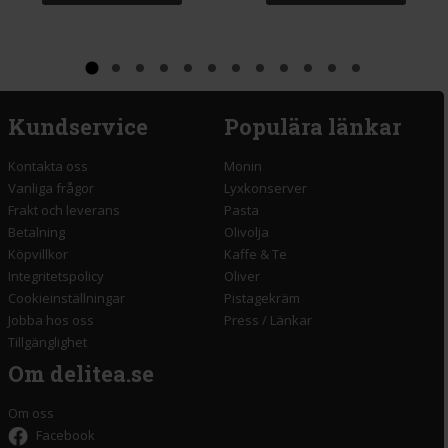
Kundservice
Populära länkar
Kontakta oss
Monin
Vanliga frågor
Lyxkonserver
Frakt och leverans
Pasta
Betalning
Olivolja
Köpvillkor
Kaffe & Te
Integritetspolicy
Oliver
Cookieinställningar
Pistagekräm
Jobba hos oss
Press
/
Länkar
Tillgänglighet
Om delitea.se
Om oss
Facebook