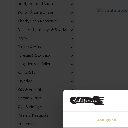
Bröd, Fikabröd & Kex
Bönor, Ärtor & Linser
Chark, Ost & Konserver
Dessert, Konfektyr & Snacks
Dryck
Flingor & Müsli
Företag & Storpack
Högtider & Tillfällen
Kaffe & Te
Kryddor
Kök & Hushåll
Nötter & Frukt
Olja & Vinäger
Pasta & Pastasås
Samtycke
Presenttips