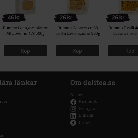
46 kr
26 kr
26 kr
Rummo Lasagne-plattor
Rummo Casarecce 88
Rummo Fusilli 4
All'Uovo no 173 500g
Lenta Lavorazione 500g
Lavorazione 
Köp
Köp
Köp
lära länkar
Om delitea.se
Om oss
rver
Facebook
Instagram
LinkedIn
e
TikTok
räm