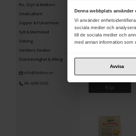
Ris, Gryn & Matkorn
Denna webbplats använder 
Smaksättare
Vi använder enhetsidentifierar
Soppor & Pulvermixer
sociala medier och analysera 
Sylt & Marmelad
till de sociala medier och a
Sötning
med annan information som du 
Världens Smaker
25 kr
Överkänslighet & Allergi
Rummo Mezzi Rigatoni
Avvisa
51 Lenta Lavorazione
info@delitea.se
500g
08–4089 3300
Köp