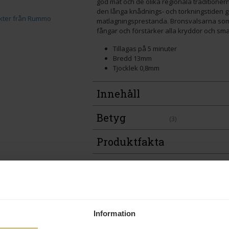
god mat och de olika regionala traditionern
den långa knådnings- och torkningstiden 
matlagningsprestanda. Bronsvalsarna som
fångar och förstärker alla kryddor och sma
Tillagas på 5 minuter
Bredd 13mm
Tjocklek 0,8mm
Innehåll
Betyg
(3)
Produktfakta
Prishistorik
Information
Andra köper även