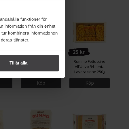
andahålla funktioner för
n information från din enhet
 tur kombinera informationen
deras tjänster.
27 kr
25 kr
ne 13
Rummo Conchiglie
Rummo Fettuccine
Tillåt alla
ne 500g
Rigate no 42 500g
All'Uovo 94 Lenta
Lavorazione 250g
Köp
Köp