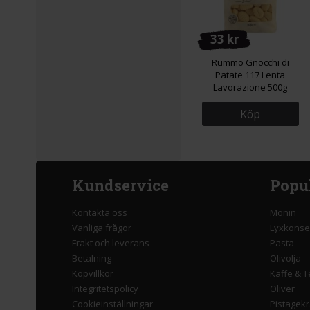
33 kr
Rummo Gnocchi di
Patate 117 Lenta
Lavorazione 500g
Köp
Kundservice
Popu
Kontakta oss
Monin
Vanliga frågor
Lyxkonse
Frakt och leverans
Pasta
Betalning
Olivolja
Köpvillkor
Kaffe & T
Integritetspolicy
Oliver
Cookieinställningar
Pistagek