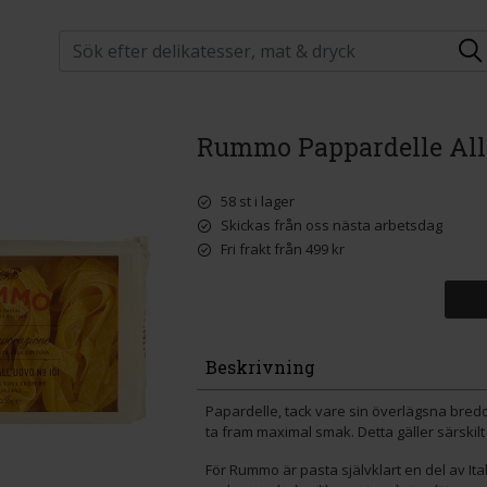
Rummo Pappardelle All'
58 st i lager
Skickas från oss nästa arbetsdag
Fri frakt från 499 kr
Beskrivning
Papardelle, tack vare sin överlägsna bredd o
ta fram maximal smak. Detta gäller särskilt 
För Rummo är pasta självklart en del av It