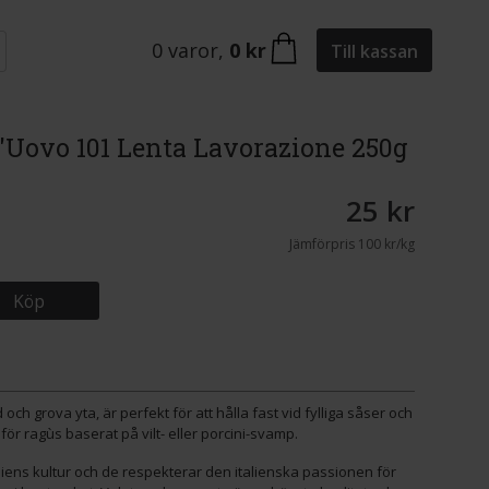
0
varor
,
0 kr
Till kassan
Uovo 101 Lenta Lavorazione 250g
25 kr
Jämförpris
100 kr/kg
Köp
ch grova yta, är perfekt för att hålla fast vid fylliga såser och
för ragùs baserat på vilt- eller porcini-svamp.
aliens kultur och de respekterar den italienska passionen för