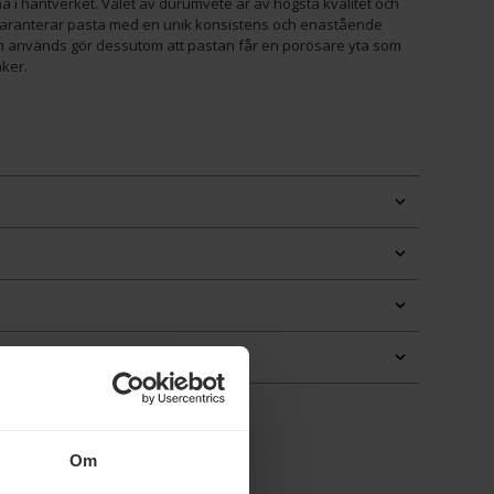
a i hantverket. Valet av durumvete är av högsta kvalitet och
garanterar pasta med en unik konsistens och enastående
 används gör dessutom att pastan får en porösare yta som
ker.
Om