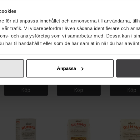
cookies
e för att anpassa innehållet och annonserna till användarna, tillh
vår trafik. Vi vidarebefordrar även sådana identifierare och anna
nnons- och analysföretag som vi samarbetar med. Dessa kan i sin
har tillhandahållit eller som de har samlat in när du har använt 
26 kr
37 kr
26 kr
Rummo Spaghetti 3
Rummo Tagliatelle
Rummo Lingui
Anpassa
Lenta Lavorazione 500g
All'Uovo no 132 250g
Lenta Lavorazio
Köp
Köp
Köp