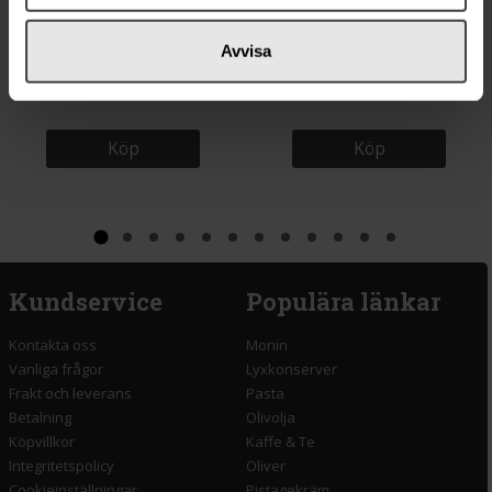
37 kr
18 kr
Avvisa
Rizzoli Sardiner i Extra Jungfru
Big Tom Bloody Mary Mix 150ml
Olivolja 120g
Köp
Köp
Kundservice
Populära länkar
Kontakta oss
Monin
Vanliga frågor
Lyxkonserver
Frakt och leverans
Pasta
Betalning
Olivolja
Köpvillkor
Kaffe & Te
Integritetspolicy
Oliver
Cookieinställningar
Pistagekräm