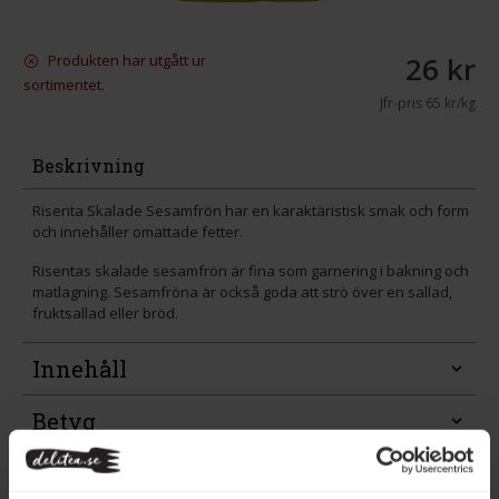
26 kr
Produkten har utgått ur
sortimentet.
Jfr-pris
65 kr/kg
Beskrivning
Risenta Skalade Sesamfrön har en karaktäristisk smak och form
och innehåller omättade fetter.
Risentas skalade sesamfrön är fina som garnering i bakning och
matlagning. Sesamfröna är också goda att strö över en sallad,
fruktsallad eller bröd.
Innehåll
Betyg
Produktfakta