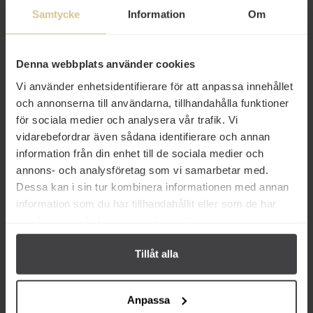
Prishistorik
Samtycke
Information
Om
Denna webbplats använder cookies
Vi använder enhetsidentifierare för att anpassa innehållet
och annonserna till användarna, tillhandahålla funktioner
för sociala medier och analysera vår trafik. Vi
vidarebefordrar även sådana identifierare och annan
information från din enhet till de sociala medier och
annons- och analysföretag som vi samarbetar med.
Dessa kan i sin tur kombinera informationen med annan
information som du har tillhandahållit eller som de har
Andra köper även
samlat in när du har använt deras tjänster.
Tillåt alla
Anpassa