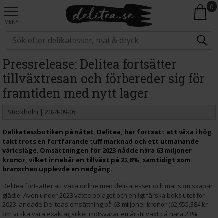
0
MENY
Pressrelease: Delitea fortsätter
tillväxtresan och förbereder sig för
framtiden med nytt lager
Stockholm | 2024-09-05
Delikatessbutiken på nätet, Delitea, har fortsatt att växa i hög
takt trots en fortfarande tuff marknad och ett utmanande
världsläge. Omsättningen för 2023 nådde nära 63 miljoner
kronor, vilket innebär en tillväxt på 22,8%, samtidigt som
branschen upplevde en nedgång.
Delitea fortsätter att växa online med delikatesser och mat som skapar
glädje. Även under 2023 växte bolaget och enligt färska bokslutet för
2023 landade Deliteas omsättning på 63 miljoner kronor (62,955,384 kr
om vi ska vara exakta), vilket motsvarar en årstillväxt på nära 23%.