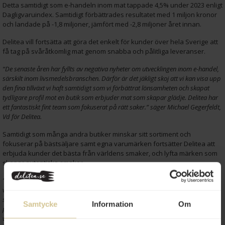
Detta samtidigt som e-handeln inom mat tappade 4,5% under 2023 enligt
Dagligvaruindex. Samtidigt förbättrades resultatet med 1 miljon kronor
och landade på -1,8 miljoner, jämfört med -2,8 miljoner året innan.
Delitea vill fortsätta att göra det enkelt för kunder över hela Sverige att
få tag på svåråtkomlig mat genom snabba och pålitliga leveranser.
“De senaste åren har fyllts av negativa nyheter om utvecklingen inom e-handel,
särskilt inom livsmedelsbranschen. Därför är det jäkligt skoj att vi kan visa upp
den fina tillväxt vi haft samtidigt som vi förbättrat lönsamheten och skapat
tydligare profil mot en butik som erbjuder mat som skapar glädje. Delitea har
ett fantastiskt fint team som fokuserat på rätt saker.” säger Michael Gegerfeldt,
Vd för Delitea.
Samtidigt som många andra butiker minskar sitt sortiment och
fokuserar på bästsäljare samt egna varumärken fortsätter Delitea att
erbjuda kunder det bästa från världens smaker, och lyfta märken som
skapar autentiska smaker.
“Arbetet med att skapa en butik där jag själv skulle älska att handla har
verkligen gett resultat. Vi har breddat sortimentet inom de områden där vi ser
störst tillväxtpotential, samtidigt som vi har avslutat större kategorier som inte
Samtycke
Information
Om
passar in i vår framtidsvision. Det har lett till en mycket positiv utveckling, och
vi ska fortsätta att växa i en fin takt, även om vårt primära fokus är att bygga