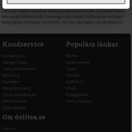
tillsammans med nätets bekvämlighet och snabba leveranser. Sedan starten
2016 har Delitea vuxit till att 2023 omsätta nästan 63 Mkr. 2019 blev Delitea
blev utsedd till Årets butik i sin kategori på Prisjakt. Delitea.se har sitt lager i
Morgongåva och kontor i Stockholm. För mer information, besök delitea.se.
Kundservice
Populära länkar
Kontakta oss
Monin
Vanliga frågor
Lyxkonserver
Frakt och leverans
Pasta
Betalning
Olivolja
Köpvillkor
Kaffe & Te
Integritetspolicy
Oliver
Cookieinställningar
Pistagekräm
Jobba hos oss
Press
/
Länkar
Tillgänglighet
Om delitea.se
Om oss