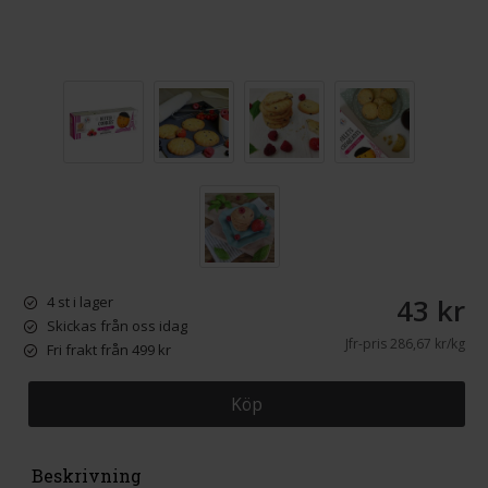
43 kr
4 st i lager
Skickas från oss idag
Jfr-pris
286,67 kr/kg
Fri frakt från 499 kr
Köp
Beskrivning