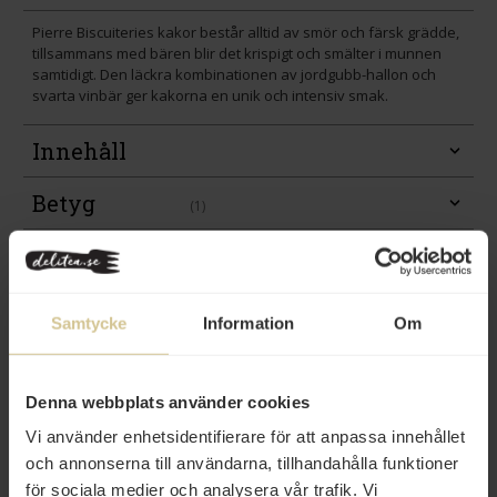
Pierre Biscuiteries kakor består alltid av smör och färsk grädde,
tillsammans med bären blir det krispigt och smälter i munnen
samtidigt. Den läckra kombinationen av jordgubb-hallon och
svarta vinbär ger kakorna en unik och intensiv smak.
Innehåll
Betyg
(1)
Produktfakta
Prishistorik
Samtycke
Information
Om
Denna webbplats använder cookies
Vi använder enhetsidentifierare för att anpassa innehållet
Från samma varumärke
och annonserna till användarna, tillhandahålla funktioner
för sociala medier och analysera vår trafik. Vi