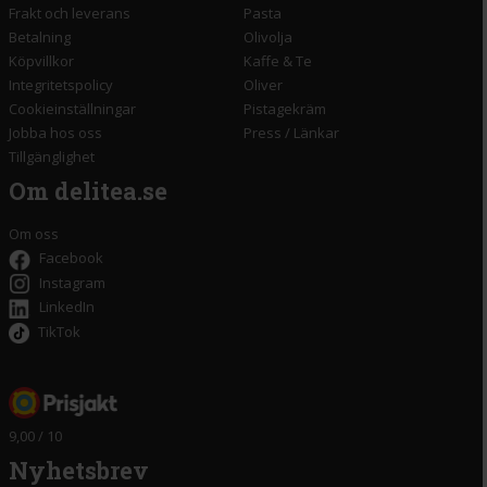
Frakt och leverans
Pasta
Betalning
Olivolja
Köpvillkor
Kaffe & Te
Integritetspolicy
Oliver
Cookieinställningar
Pistagekräm
Jobba hos oss
Press
/
Länkar
Tillgänglighet
Om delitea.se
Om oss
Facebook
Instagram
LinkedIn
TikTok
9,00 / 10
Nyhetsbrev