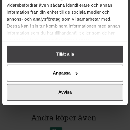
vidarebefordrar även sådana identifierare och annan
information från din enhet till de sociala medier och
annons- och analysföretag som vi samarbetar med.
Dessa kan i sin tur kombinera informationen med annan
information som du har tillhandahållit eller som de har
samlat in när du har använt deras tjänster.
39 kr
43 kr
Pierre Biscuiterie Pure Butter
Pierre Biscuiterie Sea Salt
Tillåt alla
Shortbread 125g
Caramel Shortbread 150g
Anpassa
Köp
Köp
Avvisa
Andra köper även