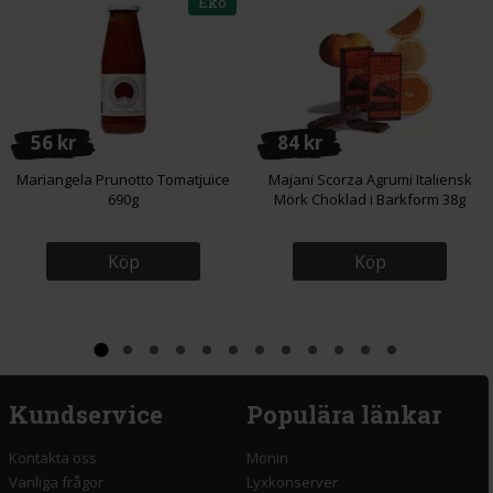
Eko
56 kr
84 kr
Mariangela Prunotto Tomatjuice
Majani Scorza Agrumi Italiensk
690g
Mörk Choklad i Barkform 38g
Köp
Köp
Kundservice
Populära länkar
Kontakta oss
Monin
Vanliga frågor
Lyxkonserver