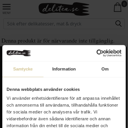
0
MENY
Denna produkt är för närvarande inte tillgänglig.
Kundservice
Populära länkar
Kontakta oss
Monin
Samtycke
Information
Om
Vanliga frågor
Lyxkonserver
Frakt och leverans
Pasta
Betalning
Olivolja
Denna webbplats använder cookies
Köpvillkor
Kaffe & Te
Vi använder enhetsidentifierare för att anpassa innehållet
Integritetspolicy
Oliver
och annonserna till användarna, tillhandahålla funktioner
Cookieinställningar
Pistagekräm
Jobba hos oss
Press
/
Länkar
för sociala medier och analysera vår trafik. Vi
Tillgänglighet
vidarebefordrar även sådana identifierare och annan
Om delitea.se
information från din enhet till de sociala medier och