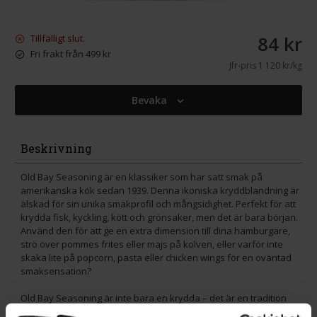
84 kr
Tillfälligt slut.
Fri frakt från 499 kr
Jfr-pris
1 120 kr/kg
Bevaka
Beskrivning
Old Bay Seasoning är en klassiker som har satt smak på
amerikanska kök sedan 1939. Denna ikoniska kryddblandning är
älskad för sin unika smakprofil och mångsidighet. Perfekt för att
krydda fisk, kyckling, kött och grönsaker, men det är bara början.
Använd den för att ge en extra dimension till dina hamburgare,
strö över pommes frites eller majs på kolven, eller varför inte
skaka lite på popcorn, pasta eller chicken wings för en oväntad
smaksensation?
Old Bay Seasoning är inte bara en krydda – det är en tradition
som tar fram det bästa i varje rätt. Oavsett om du tillagar en