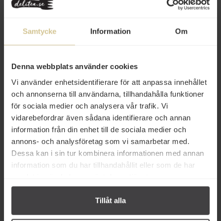
middag för familjen eller vill imponera på gästerna är Old Bay det
perfekta valet för att höja smaken. Ge dina rätter den autentiska
touch som bara Old Bay kan leverera!
Samtycke
Information
Om
Innehåll
Denna webbplats använder cookies
Betyg
(3)
Vi använder enhetsidentifierare för att anpassa innehållet
Produktfakta
och annonserna till användarna, tillhandahålla funktioner
för sociala medier och analysera vår trafik. Vi
Prishistorik
vidarebefordrar även sådana identifierare och annan
information från din enhet till de sociala medier och
annons- och analysföretag som vi samarbetar med.
Dessa kan i sin tur kombinera informationen med annan
information som du har tillhandahållit eller som de har
samlat in när du har använt deras tjänster.
Andra köper även
Tillåt alla