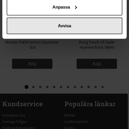
Anpassa
Avvisa
179 kr
46 kr
Nicolas Vahé Lemon Squeezer
Bong Touch of Taste
Gul
Hummerfond 180ml
Köp
Köp
Kundservice
Populära länkar
Kontakta oss
Monin
Vanliga frågor
Lyxkonserver
Frakt och leverans
Pasta