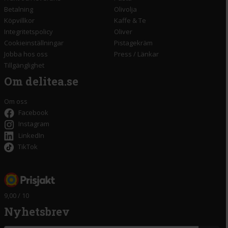
Betalning
Olivolja
Köpvillkor
Kaffe & Te
Integritetspolicy
Oliver
Cookieinställningar
Pistagekräm
Jobba hos oss
Press
/
Länkar
Tillgänglighet
Om delitea.se
Om oss
Facebook
Instagram
LinkedIn
TikTok
9,00 / 10
Nyhetsbrev