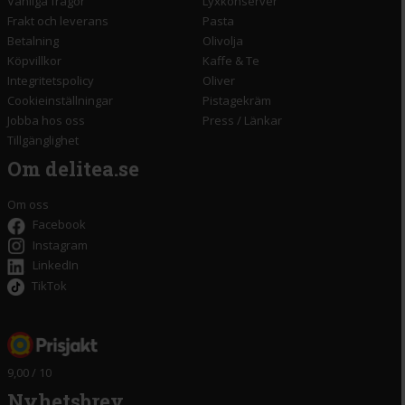
Vanliga frågor
Lyxkonserver
Frakt och leverans
Pasta
Betalning
Olivolja
Köpvillkor
Kaffe & Te
Integritetspolicy
Oliver
Cookieinställningar
Pistagekräm
Jobba hos oss
Press
/
Länkar
Tillgänglighet
Om delitea.se
Om oss
Facebook
Instagram
LinkedIn
TikTok
9,00 / 10
Nyhetsbrev