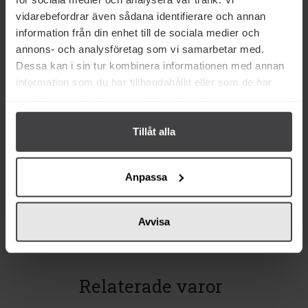
vidarebefordrar även sådana identifierare och annan
information från din enhet till de sociala medier och
annons- och analysföretag som vi samarbetar med.
Dessa kan i sin tur kombinera informationen med annan
information som du har tillhandahållit eller som de har
samlat in när du har använt deras tjänster.
113 kr
89 kr
Tillåt alla
Nicolas Vahé Salt Parmesan &
Nicolas Vahé Pizza Wheel
Basil 320g
Anpassa
Köp
Köp
Avvisa
Relaterade varor