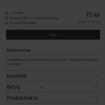
75 kr
1 st i lager
Skickas från oss nästa arbetsdag
Jfr-pris
250 kr/kg
Fri frakt från 499 kr
Köp
Beskrivning
Jordgubbspulver för den ultimata frukosten. Blandas förslagsvis
med mjölk.
Innehåll
Betyg
(2)
Produktfakta