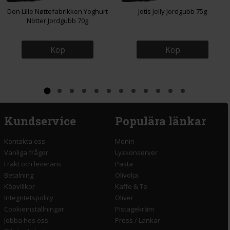
Den Lille Nøttefabrikken Yoghurt
Jotis Jelly Jordgubb 75g
Nötter Jordgubb 70g
Köp
Köp
Kundservice
Populära länkar
Kontakta oss
Monin
Vanliga frågor
Lyxkonserver
Frakt och leverans
Pasta
Betalning
Olivolja
Köpvillkor
Kaffe & Te
Integritetspolicy
Oliver
Cookieinställningar
Pistagekräm
Jobba hos oss
Press
/
Länkar