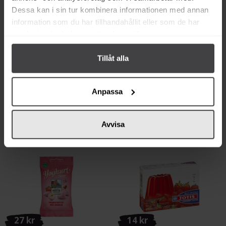
45 kr
79 kr
Dessa kan i sin tur kombinera informationen med annan
Hikkibiskus Sparkling
Merry Glasstopping Jordgubb
information som du har tillhandahållit eller som de har
Hibiskusdryck Fläder 33cl
1,2kg
samlat in när du har använt deras tjänster.
Köp
Köp
Tillåt alla
Anpassa
Avvisa
Relaterade varor
27 kr
14 kr