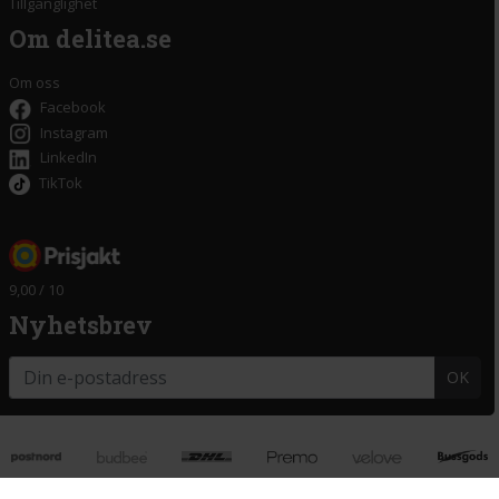
Tillgänglighet
Om delitea.se
Om oss
Facebook
Instagram
LinkedIn
TikTok
9,00 / 10
Nyhetsbrev
OK