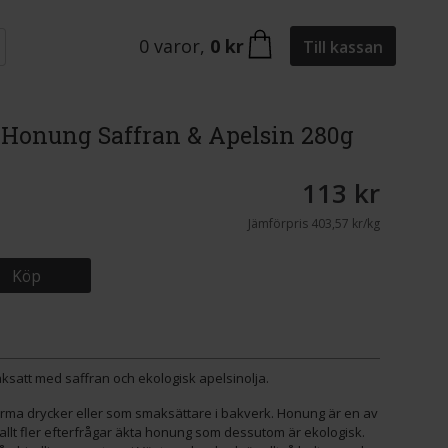
0
varor
,
0 kr
Till kassan
Honung Saffran & Apelsin 280g
113 kr
Jämförpris
403,57 kr/kg
Köp
att med saffran och ekologisk apelsinolja.
rma drycker eller som smaksättare i bakverk. Honung är en av
lt fler efterfrågar äkta honung som dessutom är ekologisk.