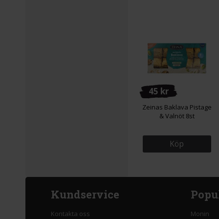
45 kr
Zeinas Baklava Pistage
& Valnöt 8st
Köp
Kundservice
Popu
Kontakta oss
Monin