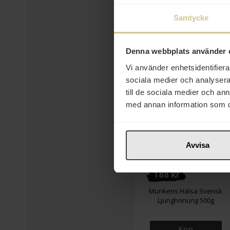
Köp
Samtycke
Denna webbplats använder 
Vi använder enhetsidentifierar
sociala medier och analysera 
till de sociala medier och a
med annan information som du 
Avvisa
188 kr
Munkens Hälsa Svensk
Ljunghonung 500g
Köp