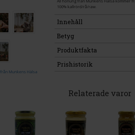
All honung från Munkens Hälsa kommer från
100% kallrörd/rå/raw.
Innehåll
Betyg
Produktfakta
Prishistorik
Relaterade varor