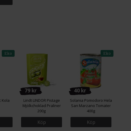
Eko
Eko
79 kr
40 kr
 Kola
Lindt LINDOR Pistage
Solania Pomodoro Hela
Mjölkchoklad Praliner
San Marzano Tomater
200g
400g
Köp
Köp