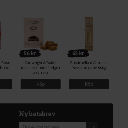
56 kr
65 kr
e Rose
Cartwright & Butler
Rustichella d'Abruzzo
k 33cl
Klassisk Butter Fudge i
Pasta Linguine 500g
Ask 175g
Köp
Köp
Nyhetsbrev
OK