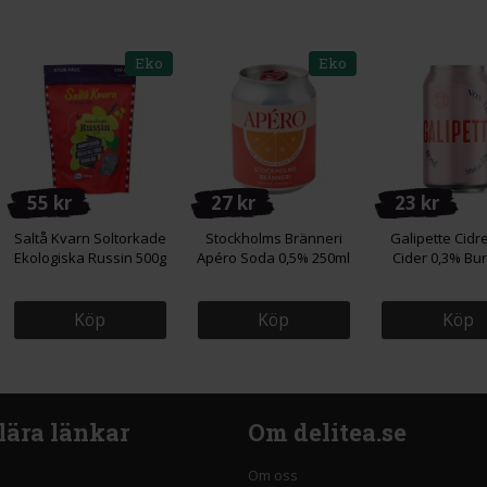
Eko
Eko
55 kr
27 kr
23 kr
Saltå Kvarn Soltorkade
Stockholms Bränneri
Galipette Cidr
Ekologiska Russin 500g
Apéro Soda 0,5% 250ml
Cider 0,3% Bur
Köp
Köp
Köp
lära länkar
Om delitea.se
Om oss