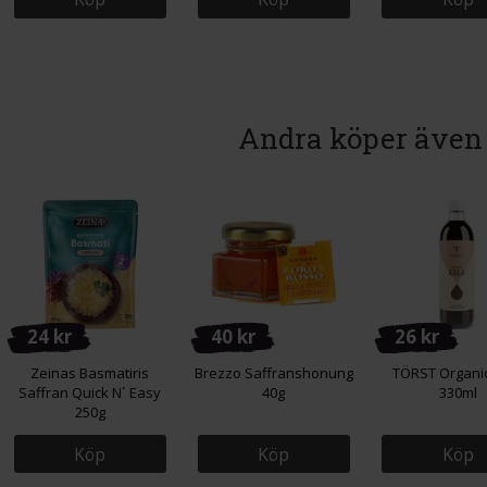
Andra köper även
24 kr
40 kr
26 kr
Zeinas Basmatiris
Brezzo Saffranshonung
TÖRST Organic
Saffran Quick N´ Easy
40g
330ml
250g
Köp
Köp
Köp