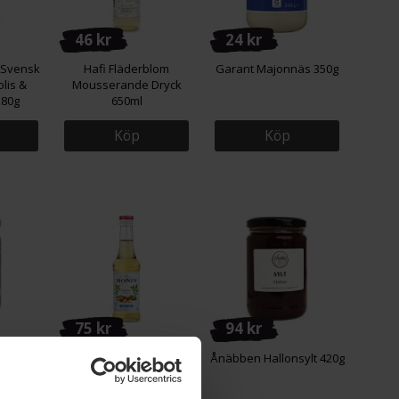
46 kr
24 kr
 Svensk
Hafi Fläderblom
Garant Majonnäs 350g
lis &
Mousserande Dryck
280g
650ml
Köp
Köp
75 kr
94 kr
 Svensk
Monin Sugarfree
Ånäbben Hallonsylt 420g
 med
Hazelnut Syrup 25cl
80g