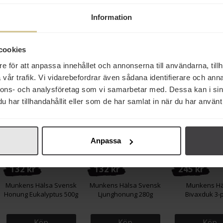
Köp
Köp
Köp
Information
cookies
e för att anpassa innehållet och annonserna till användarna, tillh
Från samma varumä
vår trafik. Vi vidarebefordrar även sådana identifierare och anna
nnons- och analysföretag som vi samarbetar med. Dessa kan i sin
har tillhandahållit eller som de har samlat in när du har använt 
Anpassa
132 kr
132 kr
245 kr
Munkens Hälsa Svensk
Munkens Hälsa Svensk
Munkens Hä
Honung Eukalyptus 500g
Ljunghonung 280g
Bivaxduk 3-
Köp
Köp
Köp