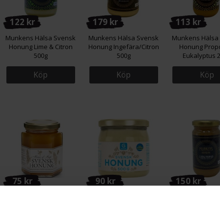
122 kr
179 kr
113 kr
Munkens Hälsa Svensk
Munkens Hälsa Svensk
Munkens Hälsa
Honung Lime & Citron
Honung Ingefära/Citron
Honung Propo
500g
500g
Eukalyptus 
Köp
Köp
Köp
75 kr
90 kr
150 kr
Hafi Svensk Honung
Garant Honung Svensk
Munkens Hälsa
250g
500g
Ljunghonung
Propolis 2