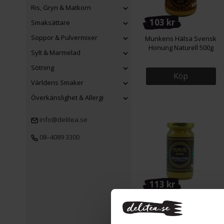
Ris, Gryn & Matkorn
103 kr
Smaksättare
Soppor & Pulvermixer
Munkens Hälsa Svensk
Honung Naturell 500g
Sylt & Marmelad
Sötning
Köp
Världens Smaker
Överkänslighet & Allergi
info@delitea.se
08–4089 3300
113 kr
Munkens Hälsa Svensk
Honung Ingefära/Citron
280g