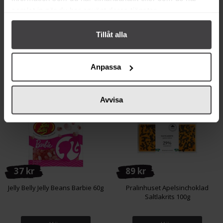
samlat in när du har använt deras tjänster.
Köp
Köp
Tillåt alla
Anpassa
Andra köper även
Avvisa
37 kr
89 kr
Jelly Belly Jelly Beans Barbie 60g
Pralinhuset Apelsinchoklad
Saltlakrits 100g