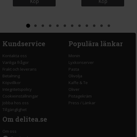
Köp
Köp
Kundservice
Populära länkar
Kontakta oss
Monin
Vanliga frågor
Lyxkonserver
Frakt och leverans
Pasta
Betalning
Olivolja
Köpvillkor
Kaffe & Te
Integritetspolicy
Oliver
Cookieinställningar
Pistagekräm
Jobba hos oss
Press
/
Länkar
Tillgänglighet
Om delitea.se
Om oss