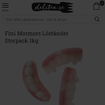
0
MENY
Fini Mormors Löständer
Storpack 1kg