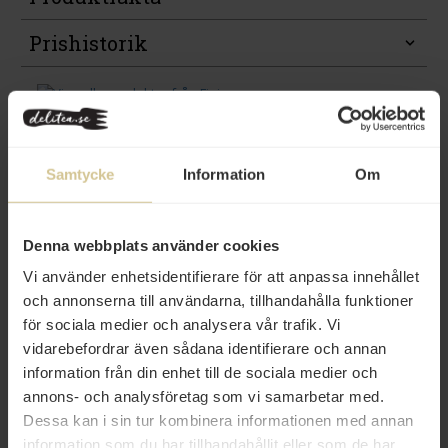
Prishistorik
Samtycke
Information
Om
Relaterade varor
Denna webbplats använder cookies
Vi använder enhetsidentifierare för att anpassa innehållet
och annonserna till användarna, tillhandahålla funktioner
för sociala medier och analysera vår trafik. Vi
vidarebefordrar även sådana identifierare och annan
327 kr
29 kr
information från din enhet till de sociala medier och
annons- och analysföretag som vi samarbetar med.
Almondeli Friterade & Saltade
Delicato Mazarin 4-pack 220g
Marconamandlar 1kg
Dessa kan i sin tur kombinera informationen med annan
information som du har tillhandahållit eller som de har