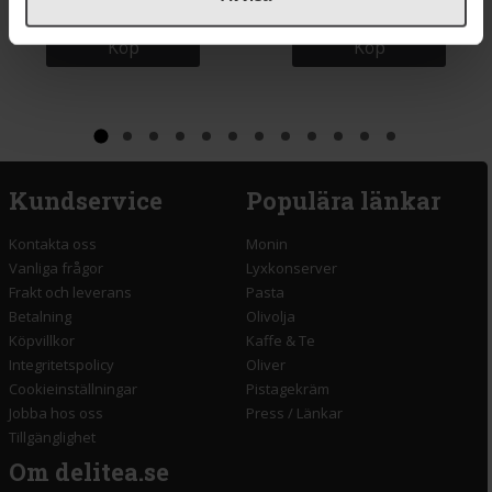
Köp
Köp
Kundservice
Populära länkar
Kontakta oss
Monin
Vanliga frågor
Lyxkonserver
Frakt och leverans
Pasta
Betalning
Olivolja
Köpvillkor
Kaffe & Te
Integritetspolicy
Oliver
Cookieinställningar
Pistagekräm
Jobba hos oss
Press
/
Länkar
Tillgänglighet
Om delitea.se