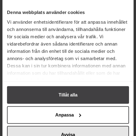
Produktfakta
Denna webbplats använder cookies
Prishistorik
Vi använder enhetsidentifierare för att anpassa innehållet
och annonserna till användarna, tillhandahålla funktioner
för sociala medier och analysera vår trafik. Vi
vidarebefordrar även sådana identifierare och annan
information från din enhet till de sociala medier och
annons- och analysföretag som vi samarbetar med.
Andra köper även
Dessa kan i sin tur kombinera informationen med annan
information som du har tillhandahållit eller som de har
samlat in när du har använt deras tjänster.
Tillåt alla
Anpassa
132 kr
137 kr
Monin Salted Caramel Syrup 70cl
Monin Chai Tea Syrup 70cl
Avvisa