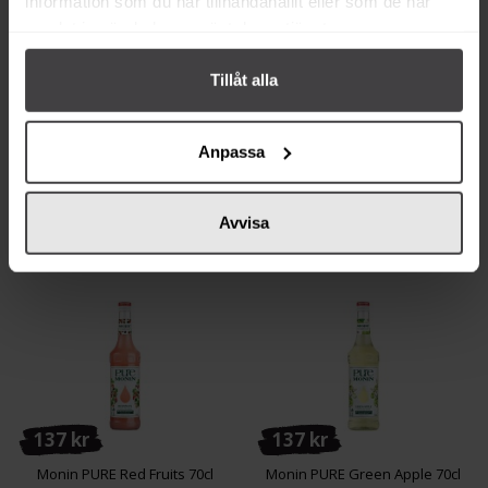
information som du har tillhandahållit eller som de har
samlat in när du har använt deras tjänster.
137 kr
139 kr
Tillåt alla
Monin PURE Lemon Lime 70cl
Monin PURE Mango Passion
70cl
Anpassa
Köp
Köp
Avvisa
137 kr
137 kr
Monin PURE Red Fruits 70cl
Monin PURE Green Apple 70cl