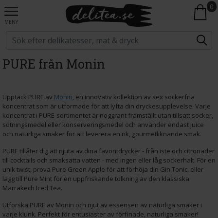
0
MENY
PURE från Monin
Upptäck PURE av
Monin
, en innovativ kollektion av sex sockerfria
koncentrat som är utformade för att lyfta din dryckesupplevelse. Varje
koncentrat i PURE-sortimentet är noggrant framställt utan tillsatt socker,
sötningsmedel eller konserveringsmedel och använder endast juice
och naturliga smaker för att leverera en rik, gourmetliknande smak.
PURE tillåter dig att njuta av dina favoritdrycker - från iste och citronader
till cocktails och smaksatta vatten - med ingen eller låg sockerhalt. För en
unik twist, prova Pure Green Apple för att förhöja din Gin Tonic, eller
lägg till Pure Mint för en uppfriskande tolkning av den klassiska
Marrakech Iced Tea.
Utforska PURE av Monin och njut av essensen av naturliga smaker i
varje klunk. Perfekt för entusiaster av förfinade, naturliga smaker!