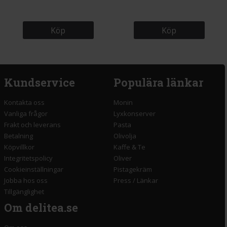
Köp
Köp
Kundservice
Populära länkar
Kontakta oss
Monin
Vanliga frågor
Lyxkonserver
Frakt och leverans
Pasta
Betalning
Olivolja
Köpvillkor
Kaffe & Te
Integritetspolicy
Oliver
Cookieinställningar
Pistagekräm
Jobba hos oss
Press
/
Länkar
Tillgänglighet
Om delitea.se