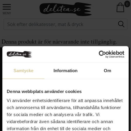
0
MENY
Denna produkt är för närvarande inte tillgänglig.
Kundservice
Populära länkar
Kontakta oss
Monin
Samtycke
Information
Om
Vanliga frågor
Lyxkonserver
Frakt och leverans
Pasta
Betalning
Olivolja
Denna webbplats använder cookies
Köpvillkor
Kaffe & Te
Vi använder enhetsidentifierare för att anpassa innehållet
Integritetspolicy
Oliver
och annonserna till användarna, tillhandahålla funktioner
Cookieinställningar
Pistagekräm
Jobba hos oss
Press
/
Länkar
för sociala medier och analysera vår trafik. Vi
Tillgänglighet
vidarebefordrar även sådana identifierare och annan
Om delitea.se
information från din enhet till de sociala medier och