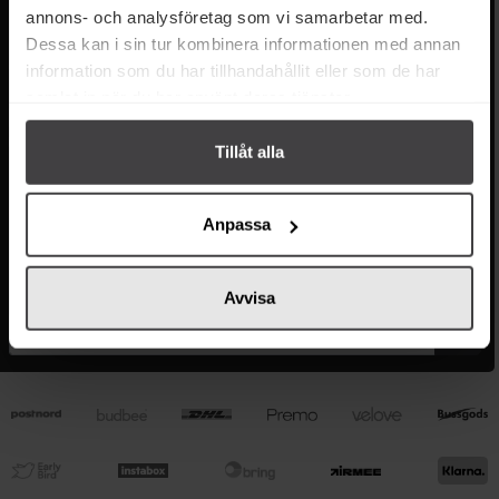
annons- och analysföretag som vi samarbetar med.
Om oss
Dessa kan i sin tur kombinera informationen med annan
Facebook
information som du har tillhandahållit eller som de har
Instagram
samlat in när du har använt deras tjänster.
LinkedIn
TikTok
Tillåt alla
Anpassa
9,00 / 10
Nyhetsbrev
Avvisa
OK