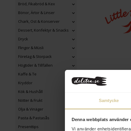
Bröd, Fikabröd & Kex
Bönor, Ärtor & Linser
Chark, Ost & Konserver
Dessert, Konfektyr & Snacks
Dryck
Flingor & Müsli
Företag & Storpack
Högtider & Tillfällen
Kaffe & Te
Kryddor
Kök & Hushåll
Nötter & Frukt
Samtycke
Kort datum
Olja & Vinäger
Pasta & Pastasås
Denna webbplats använder 
Presenttips
Vi använder enhetsidentifierar