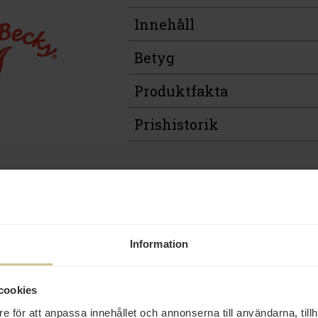
Innehåll
Betyg
Produktfakta
Prishistorik
Andra köper även
Information
Eko
cookies
e för att anpassa innehållet och annonserna till användarna, tillh