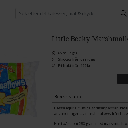
Little Becky Marshmal
65 st i lager
Skickas från oss idag
Fri frakt från 499 kr
Beskrivning
Dessa mjuka, fluffiga godisar passar utmärk
användningen av marshmallows från Little B
Här i påse om 280 gram med marshmallows 