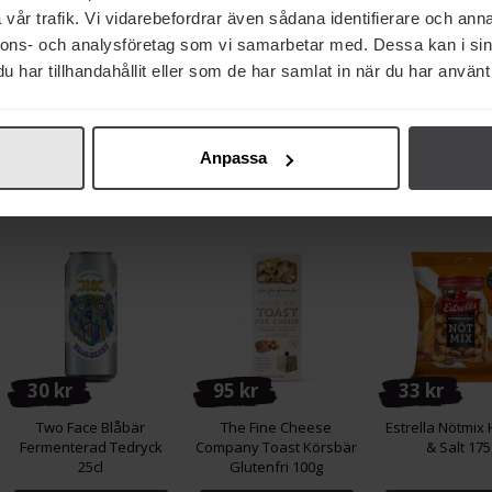
vår trafik. Vi vidarebefordrar även sådana identifierare och anna
43 kr
21 kr
30 kr
nnons- och analysföretag som vi samarbetar med. Dessa kan i sin
Lune de Miel Ekologisk
Dansukker Pärlsocker
Two Face Jor
har tillhandahållit eller som de har samlat in när du har använt 
Blomsterhonung 250g
500g
Fermenterad T
25cl
Köp
Köp
Köp
Anpassa
30 kr
95 kr
33 kr
Two Face Blåbär
The Fine Cheese
Estrella Nötmix
Fermenterad Tedryck
Company Toast Körsbär
& Salt 17
25cl
Glutenfri 100g