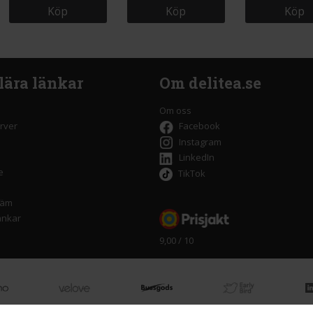
Köp
Köp
Köp
lära länkar
Om delitea.se
Om oss
rver
Facebook
Instagram
LinkedIn
e
TikTok
räm
änkar
9,00 / 10