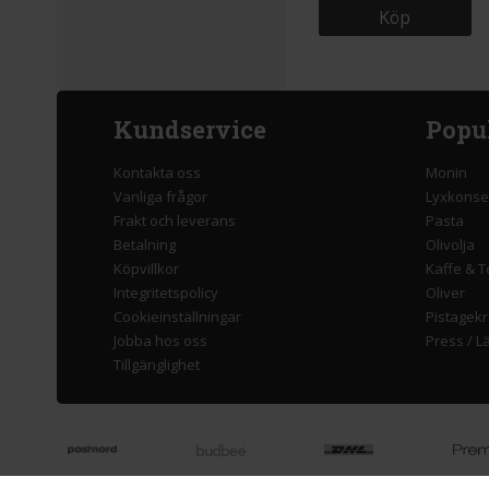
Köp
Kundservice
Popu
Kontakta oss
Monin
Vanliga frågor
Lyxkonse
Frakt och leverans
Pasta
Betalning
Olivolja
Köpvillkor
Kaffe & T
Integritetspolicy
Oliver
Cookieinställningar
Pistagek
Jobba hos oss
Press
/
L
Tillgänglighet