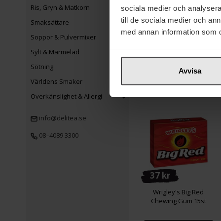
Ris, Gryn & Matkorn
sociala medier och analysera 
99 kr
till de sociala medier och a
Smaksättare
Sevan Italienskt
med annan information som du 
Soppor & Pulvermixer
Thaibonnet Ris 5kg
Sylt & Marmelad
Sötning
Köp
Avvisa
Världens Smaker
Överkänslighet & Allergi
info@delitea.se
08–4089 3300
37 kr
Wrigley's Big Red
Chewing Gum 15st