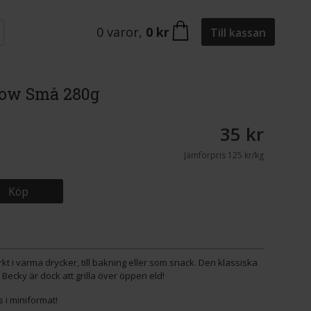
0
varor
,
0 kr
Till kassan
low Små 280g
35 kr
Jämförpris
125 kr/kg
Köp
t i varma drycker, till bakning eller som snack. Den klassiska
ecky är dock att grilla över öppen eld!
i miniformat!