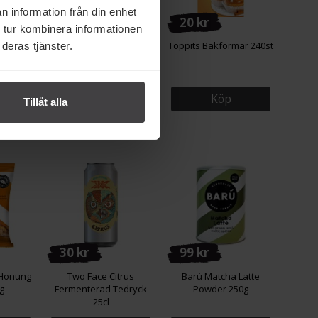
n information från din enhet
43 kr
20 kr
 tur kombinera informationen
dgubbe
Almaregården
Toppits Bakformar 240st
deras tjänster.
edryck
Hallonskruv 150g
Köp
Köp
Tillåt alla
30 kr
99 kr
 Honung
Two Face Citrus
Barú Matcha Latte
5g
Fermenterad Tedryck
Powder 250g
25cl