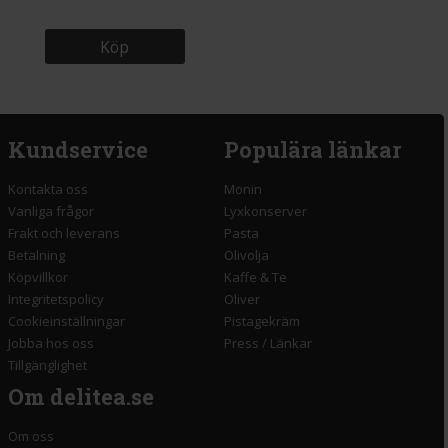
Köp
Kundservice
Populära länkar
Kontakta oss
Monin
Vanliga frågor
Lyxkonserver
Frakt och leverans
Pasta
Betalning
Olivolja
Köpvillkor
Kaffe & Te
Integritetspolicy
Oliver
Cookieinställningar
Pistagekräm
Jobba hos oss
Press
/
Länkar
Tillgänglighet
Om delitea.se
Om oss