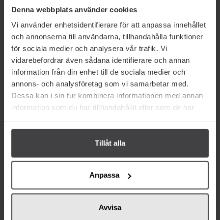
Lakrids by Bülow Organic Slow
Lakrids by Bülow Organic Slow
Denna webbplats använder cookies
Crafted Caramel Date Refill
Crafted Dark Truffle Refill 265g
265g
Vi använder enhetsidentifierare för att anpassa innehållet
och annonserna till användarna, tillhandahålla funktioner
Mer info
Mer info
för sociala medier och analysera vår trafik. Vi
vidarebefordrar även sådana identifierare och annan
information från din enhet till de sociala medier och
annons- och analysföretag som vi samarbetar med.
Kort datum
Dessa kan i sin tur kombinera informationen med annan
information som du har tillhandahållit eller som de har
samlat in när du har använt deras tjänster.
Tillåt alla
149 kr
175 kr
Lakrids by Bülow Organic Slow
Lakrids by Bülow Organic Slow
Crafted Mango Vanilla Refill
Crafted Milk & Honey Refill 265g
Anpassa
265g
Mer info
Köp
Avvisa