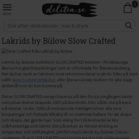
0
MENY
Lakrids by Bülow Slow Crafted
Lakrids by Bülows kollektion SLOW CRAFTED kommer i förstklassiga
återvunna glasförpackningar som är utformade för återanvändning.
När du har njutit av lakritsen inuti rekommenderar vi att du fyller på med
valfri
Slow Crafted refillpåse
, eller återanvänder burken för alla slags
ändamål som du kan komma på.
Deras SLOW CRAFTED-recept baseras på den första omgången lakrits
som Johan Bülow skapade 2007 på Bornholm. Den sålde slut på bara
två timmar. Under 2006 så investerade nämligen Johan alla sina
besparingar och flyttade tillbaka till sin mammas källare för att skapa.
Och skapa, det gjorde han. Som aldrig förr! Få livsmedel är lika
svårhanterliga som lakrits. Det påverkas av minsta ändring av
temperatur och luftfuktighet. Jämfört med Lakrids by Bülows Classic-
sortiment så är SLOW CRAFTED-processen mycket mer tidskrävande.