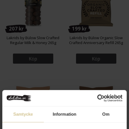
207 kr
199 kr
Lakrids by Bülow Slow Crafted
Lakrids by Bülow Organic Slow
Regular Milk & Honey 265g
Crafted Anniversary Refill 265g
Köp
Köp
Samtycke
Information
Om
175 kr
175 kr