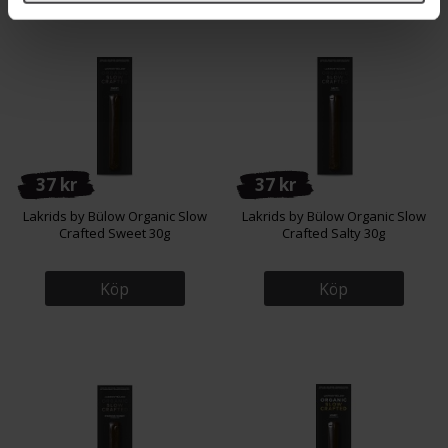
37 kr
37 kr
Lakrids by Bülow Organic Slow
Lakrids by Bülow Organic Slow
Crafted Sweet 30g
Crafted Salty 30g
Köp
Köp