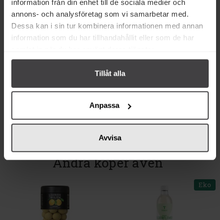
information från din enhet till de sociala medier och
annons- och analysföretag som vi samarbetar med.
Innehåll
Dessa kan i sin tur kombinera informationen med annan
information som du har tillhandahållit eller som de har
Betyg
samlat in när du har använt deras tjänster.
Produktfakta
Tillåt alla
Prishistorik
Anpassa
Avvisa
Andra köper även
Eko