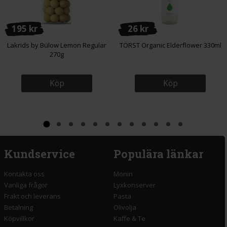
195 kr
26 kr
Lakrids by Bülow Lemon Regular
TÖRST Organic Elderflower 330ml
270g
Köp
Köp
Kundservice
Populära länkar
Kontakta oss
Monin
Vanliga frågor
Lyxkonserver
Frakt och leverans
Pasta
Betalning
Olivolja
Köpvillkor
Kaffe & Te