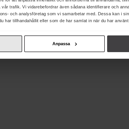
vår trafik. Vi vidarebefordrar även sådana identifierare och anna
84 kr
175 kr
37 kr
nnons- och analysföretag som vi samarbetar med. Dessa kan i sin
har tillhandahållit eller som de har samlat in när du har använt 
Lakrids by Bülow
Lakrids by Bülow
Lakrids by B
No.4 Habanero 150g
Organic Slow Crafted
Organic Slow C
Milk & Honey Refill 265g
Sweet 30
Anpassa
Köp
Köp
Köp