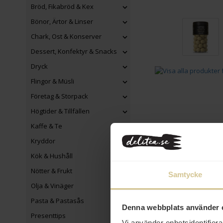
Bröd, Fikabröd & Kex
Bönor, Ärtor & Linser
Chark, Ost & Konserver
Dessert, Konfektyr & Snacks
Dryck
Flingor & Müsli
Företag & Storpack
Högtider & Tillfällen
Kaffe & Te
Kryddor
Kök & Hushåll
Nötter & Frukt
Samtycke
Eko
Olja & Vinäger
Pasta & Pastasås
Denna webbplats använder 
Presenttips
Vi använder enhetsidentifierar