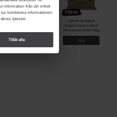
n information från din enhet
141 kr
199 kr
 tur kombinera informationen
deras tjänster.
ülow
Lakrids by Bülow
Lakrids by Bülow
rafted
Regular No.1 Sweet 360g
Organic Slow Crafted
g
Anniversary Refill 265g
Tillåt alla
Köp
Köp