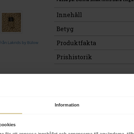
Innehåll
Betyg
Produktfakta
Prishistorik
Från samma varumä
Information
Eko
cookies
e för att anpassa innehållet och annonserna till användarna, tillh