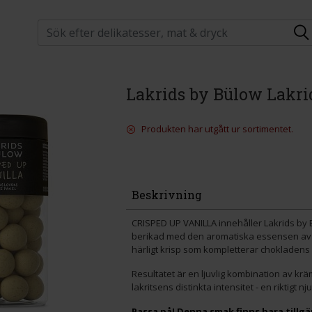
Lakrids by Bülow Lakri
Produkten har utgått ur sortimentet.
Beskrivning
CRISPED UP VANILLA innehåller Lakrids by 
berikad med den aromatiska essensen av Ma
härligt krisp som kompletterar chokladens
Resultatet är en ljuvlig kombination av krä
lakritsens distinkta intensitet - en riktigt 
Passa på! Denna smak finns bara tillgäng