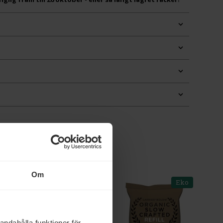
rke
Om
Eko
Eko
andahålla funktioner för