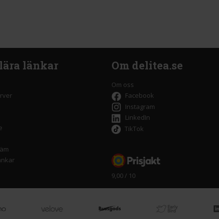
lära länkar
Om delitea.se
Om oss
rver
Facebook
Instagram
LinkedIn
e
TikTok
räm
änkar
9,00 / 10