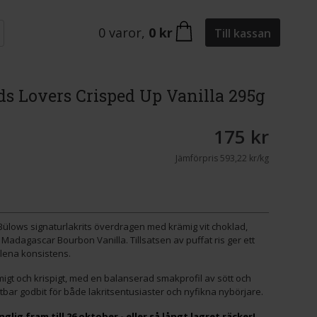
0
varor
,
0 kr
Till kassan
ds Lovers Crisped Up Vanilla 295g
175 kr
Jämförpris
593,22 kr/kg
Bülows signaturlakrits överdragen med krämig vit choklad,
dagascar Bourbon Vanilla. Tillsatsen av puffat ris ger ett
 lena konsistens.
migt och krispigt, med en balanserad smakprofil av sött och
njutbar godbit för både lakritsentusiaster och nyfikna nybörjare.
lig fram till 26 oktober - eller så långt lagret räcker!