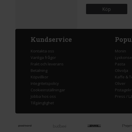
Köp
Kundservice
Popu
Kontakta oss
Monin
Vanliga frågor
Lyxkonse
Frakt och leverans
Pasta
Betalning
Olivolja
Köpvillkor
Kaffe & T
Integritetspolicy
Oliver
Cookieinställningar
Pistagek
Jobba hos oss
Press
/
L
Tillgänglighet