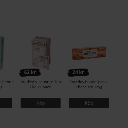
62 kr
24 kr
ca Penne
Bradley's Liquorice Tea
Dazzley Butter Biscuit
0g
Eko 25-pack
Chocolate 125g
Köp
Köp