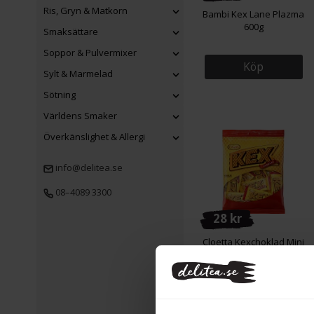
Ris, Gryn & Matkorn
Bambi Kex Lane Plazma
600g
Smaksättare
Soppor & Pulvermixer
Köp
Sylt & Marmelad
Sötning
Världens Smaker
Överkänslighet & Allergi
info@delitea.se
08–4089 3300
28 kr
Cloetta Kexchoklad Mini
Påse 156g
Köp