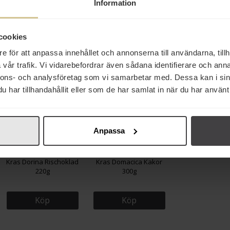
Information
cookies
Från samma varumä
e för att anpassa innehållet och annonserna till användarna, tillh
vår trafik. Vi vidarebefordrar även sådana identifierare och anna
nnons- och analysföretag som vi samarbetar med. Dessa kan i sin
har tillhandahållit eller som de har samlat in när du har använt 
Anpassa
43 kr
46 kr
Kras Dorina Rischoklad
Kras Domacica Kakor
220g
300g
Köp
Köp