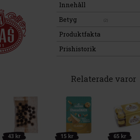
Innehåll
Betyg
(2)
Produktfakta
Prishistorik
Relaterade varor
43 kr
15 kr
65 kr