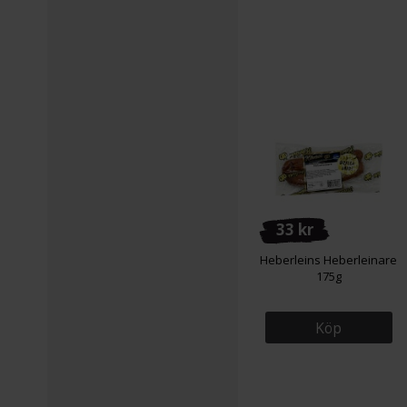
33 kr
Heberleins Heberleinare
175g
Köp