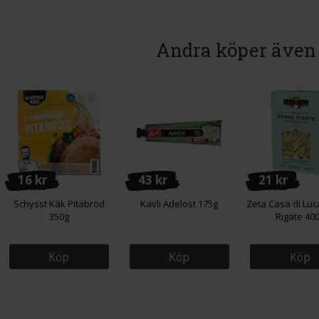
Andra köper även
16 kr
43 kr
21 kr
Schysst Käk Pitabröd
Kavli Ädelost 175g
Zeta Casa di Lu
350g
Rigate 40
Köp
Köp
Köp