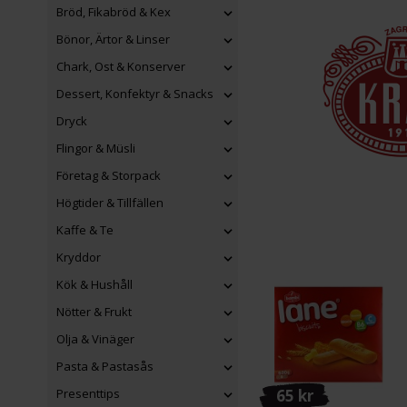
Bröd, Fikabröd & Kex
Bönor, Ärtor & Linser
Chark, Ost & Konserver
Dessert, Konfektyr & Snacks
Dryck
Flingor & Müsli
Företag & Storpack
Högtider & Tillfällen
Kaffe & Te
Kryddor
Kök & Hushåll
Nötter & Frukt
Olja & Vinäger
Pasta & Pastasås
65 kr
Presenttips