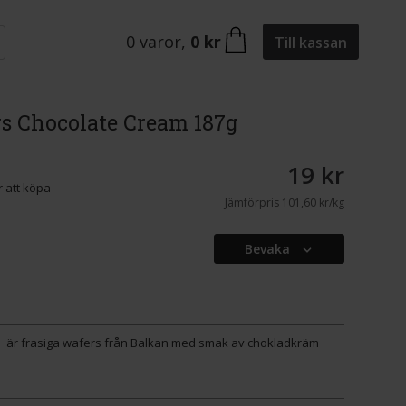
0
varor
,
0 kr
Till kassan
s Chocolate Cream 187g
19 kr
 att köpa
Jämförpris
101,60 kr/kg
Bevaka
 är frasiga wafers från Balkan med smak av chokladkräm