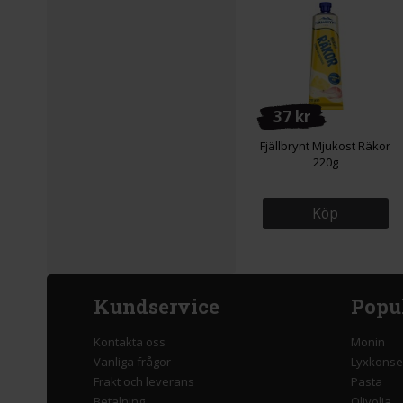
37 kr
Fjällbrynt Mjukost Räkor
220g
Köp
Kundservice
Popu
Kontakta oss
Monin
Vanliga frågor
Lyxkonse
Frakt och leverans
Pasta
Betalning
Olivolja