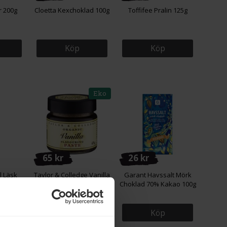
r 200g
Cloetta Kexchoklad 100g
Toffifee Pralin 125g
Köp
Köp
Eko
65 kr
26 kr
l Läsk
Taylor & Colledge Vanilla
Garant Havssalt Mörk
Paste 65g
Choklad 70% Kakao 100g
Köp
Köp