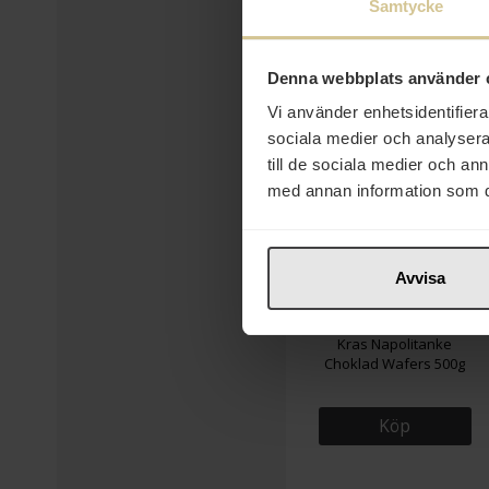
Samtycke
Denna webbplats använder 
Vi använder enhetsidentifierar
sociala medier och analysera 
till de sociala medier och a
med annan information som du 
Avvisa
62 kr
Kras Napolitanke
Choklad Wafers 500g
Köp