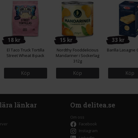
18 kr
15 kr
33 kr
El Taco Truck Tortilla
Nordthy Fooddelicious
Barilla Lasagne 
Street Wheat 8-pack
Mandariner i Sockerlag
312g
Köp
Köp
Köp
lära länkar
Om delitea.se
Om oss
rver
Facebook
Instagram
LinkedIn