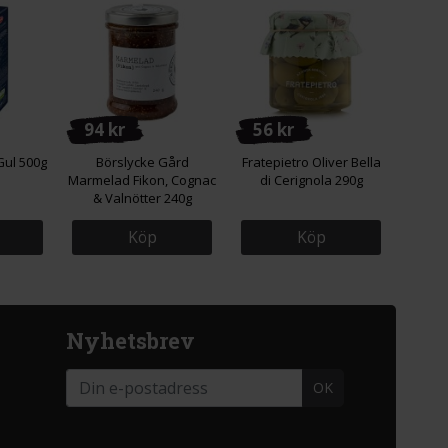
94 kr
56 kr
Gul 500g
Börslycke Gård
Fratepietro Oliver Bella
Marmelad Fikon, Cognac
di Cerignola 290g
& Valnötter 240g
Köp
Köp
Nyhetsbrev
OK