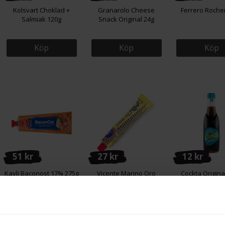
Kolsvart Choklad +
Granarolo Cheese
Ferrero Roche
Salmiak 120g
Snack Original 24g
Köp
Köp
Köp
51 kr
27 kr
12 kr
Kavli Baconost 17% 275g
Vicente Marino Oro
Cockta Origina
D'Aspra Sardellcrème
275ml
60g
Köp
Köp
Köp