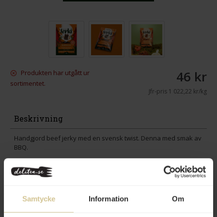
46 kr
Produkten har utgått ur
sortimentet.
Jfr-pris
1 022,22 kr/kg
Beskrivning
Handgjord beef jerky med en svensk twist. Denna med smak av
BBQ.
Innehåll
Betyg
Samtycke
Information
Om