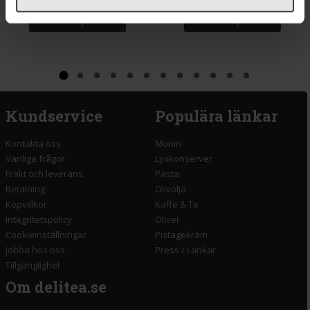
Köp
Köp
Kundservice
Populära länkar
Kontakta oss
Monin
Vanliga frågor
Lyxkonserver
Frakt och leverans
Pasta
Betalning
Olivolja
Köpvillkor
Kaffe & Te
Integritetspolicy
Oliver
Cookieinställningar
Pistagekräm
Jobba hos oss
Press
/
Länkar
Tillgänglighet
Om delitea.se