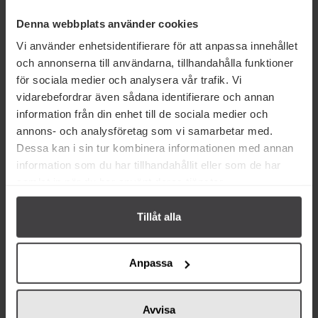
Produktfakta
Denna webbplats använder cookies
Prishistorik
Vi använder enhetsidentifierare för att anpassa innehållet
och annonserna till användarna, tillhandahålla funktioner
för sociala medier och analysera vår trafik. Vi
vidarebefordrar även sådana identifierare och annan
information från din enhet till de sociala medier och
annons- och analysföretag som vi samarbetar med.
Relaterade varor
Dessa kan i sin tur kombinera informationen med annan
information som du har tillhandahållit eller som de har
samlat in när du har använt deras tjänster.
Tillåt alla
33 kr
45 kr
Anpassa
Heberleins Heberleinare 175g
BBQ Tasty Smoke Spicerub
Jamaica Jerk 70g
Avvisa