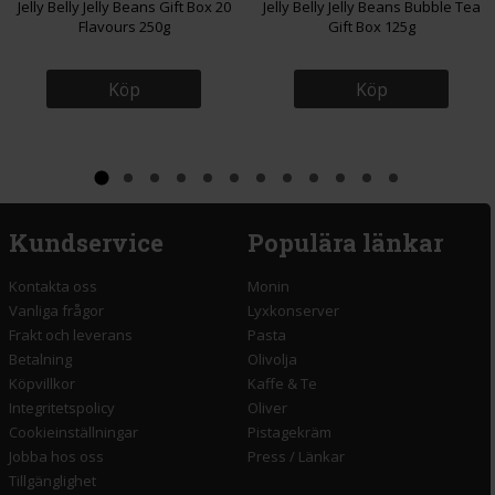
Jelly Belly Jelly Beans Gift Box 20
Jelly Belly Jelly Beans Bubble Tea
Flavours 250g
Gift Box 125g
Köp
Köp
Kundservice
Populära länkar
Kontakta oss
Monin
Vanliga frågor
Lyxkonserver
Frakt och leverans
Pasta
Betalning
Olivolja
Köpvillkor
Kaffe & Te
Integritetspolicy
Oliver
Cookieinställningar
Pistagekräm
Jobba hos oss
Press
/
Länkar
Tillgänglighet