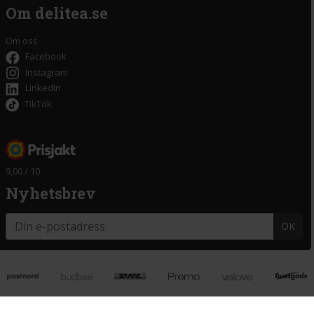
Om delitea.se
Om oss
Facebook
Instagram
LinkedIn
TikTok
9,00 / 10
Nyhetsbrev
OK