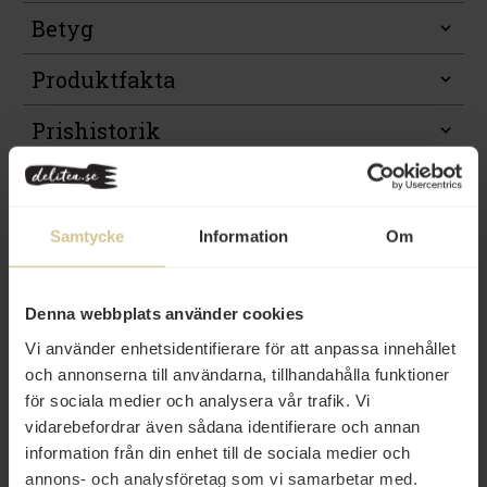
Betyg
Produktfakta
Prishistorik
Samtycke
Information
Om
Andra köper även
Denna webbplats använder cookies
Vi använder enhetsidentifierare för att anpassa innehållet
och annonserna till användarna, tillhandahålla funktioner
för sociala medier och analysera vår trafik. Vi
vidarebefordrar även sådana identifierare och annan
information från din enhet till de sociala medier och
30 kr
37 kr
annons- och analysföretag som vi samarbetar med.