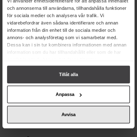
Vi använder enhetsidentifierare för att anpassa innehållet
och annonserna till användarna, tillhandahålla funktioner
för sociala medier och analysera vår trafik. Vi
vidarebefordrar även sådana identifierare och annan
Från samma varumärke
information från din enhet till de sociala medier och
annons- och analysföretag som vi samarbetar med.
Dessa kan i sin tur kombinera informationen med annan
information som du har tillhandahållit eller som de har
samlat in när du har använt deras tjänster.
Tillåt alla
283 kr
378 kr
Hot Ones Los Calientes Hot
Hot Ones The Last Dab XXX 148ml
Anpassa
Sauce 148ml
Köp
Köp
Avvisa