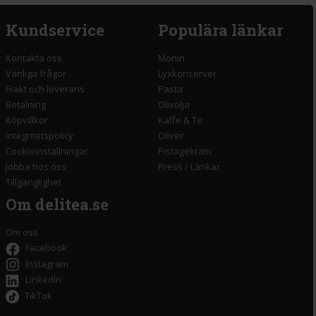
Kundservice
Populära länkar
Kontakta oss
Monin
Vanliga frågor
Lyxkonserver
Frakt och leverans
Pasta
Betalning
Olivolja
Köpvillkor
Kaffe & Te
Integritetspolicy
Oliver
Cookieinställningar
Pistagekräm
Jobba hos oss
Press
/
Länkar
Tillgänglighet
Om delitea.se
Om oss
Facebook
Instagram
LinkedIn
TikTok