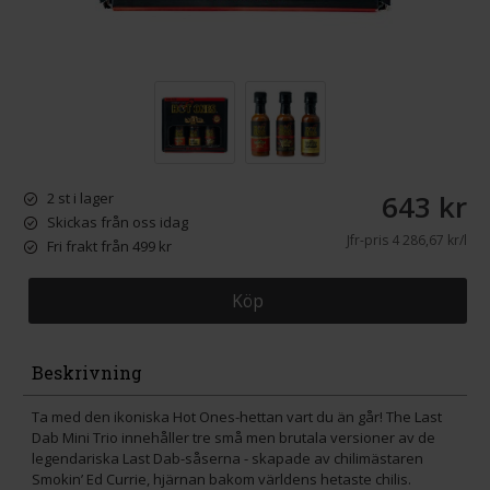
643 kr
2 st i lager
Skickas från oss idag
Jfr-pris
4 286,67 kr/l
Fri frakt från 499 kr
Köp
Beskrivning
Ta med den ikoniska Hot Ones-hettan vart du än går! The Last
Dab Mini Trio innehåller tre små men brutala versioner av de
legendariska Last Dab-såserna - skapade av chilimästaren
Smokin’ Ed Currie, hjärnan bakom världens hetaste chilis.